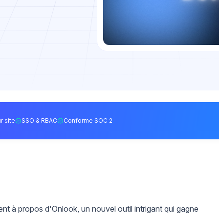
r site
SSO & RBAC
Conforme SOC 2
t à propos d'Onlook, un nouvel outil intrigant qui gagne