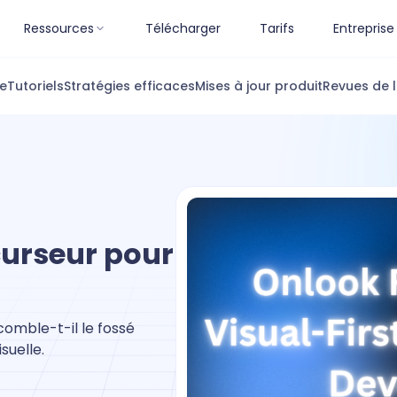
Ressources
Télécharger
Tarifs
Entreprise
ue
Tutoriels
Stratégies efficaces
Mises à jour produit
Revues de l
 curseur pour
comble-t-il le fossé
suelle.