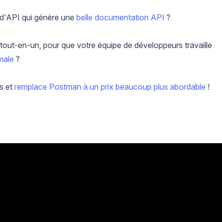
t d'API qui génère une
belle documentation API
?
tout-en-un, pour que votre équipe de développeurs travaille
male
?
s et
remplace Postman à un prix beaucoup plus abordable
!