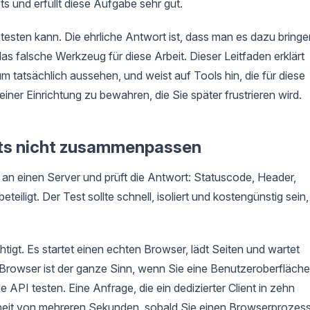
 und erfüllt diese Aufgabe sehr gut.
testen kann. Die ehrliche Antwort ist, dass man es dazu bringe
s falsche Werkzeug für diese Arbeit. Dieser Leitfaden erklärt
m tatsächlich aussehen, und weist auf Tools hin, die für diese
einer Einrichtung zu bewahren, die Sie später frustrieren wird.
ts nicht zusammenpassen
an einen Server und prüft die Antwort: Statuscode, Header,
teiligt. Der Test sollte schnell, isoliert und kostengünstig sein,
htigt. Es startet einen echten Browser, lädt Seiten und wartet
r Browser ist der ganze Sinn, wenn Sie eine Benutzeroberfläche
e API testen. Eine Anfrage, die ein dedizierter Client in zehn
nheit von mehreren Sekunden, sobald Sie einen Browserprozess