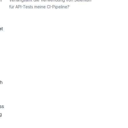
für API-Tests meine CI-Pipeline?
at
ch
ass
g