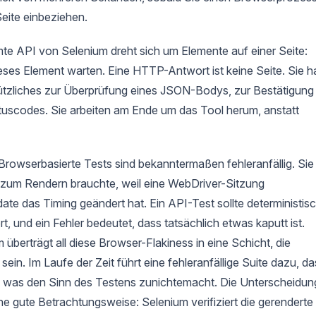
eite einbeziehen.
mte API von Selenium dreht sich um Elemente auf einer Seite:
ieses Element warten. Eine HTTP-Antwort ist keine Seite. Sie h
Nützliches zur Überprüfung eines JSON-Bodys, zur Bestätigung
tuscodes. Sie arbeiten am Ende um das Tool herum, anstatt
 Browserbasierte Tests sind bekanntermaßen fehleranfällig. Sie
r zum Rendern brauchte, weil eine WebDriver-Sitzung
e das Timing geändert hat. Ein API-Test sollte deterministis
, und ein Fehler bedeutet, dass tatsächlich etwas kaputt ist.
berträgt all diese Browser-Flakiness in eine Schicht, die
sein. Im Laufe der Zeit führt eine fehleranfällige Suite dazu, d
, was den Sinn des Testens zunichtemacht. Die Unterscheidun
eine gute Betrachtungsweise: Selenium verifiziert die gerenderte