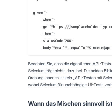
given()

    .when()

    .get("https://jsonplaceholder.typico
    .then()

    .statusCode(200)

Beachten Sie, dass die eigentlichen API-Tests
Selenium trägt nichts dazu bei. Die beiden Bibli
Ordnung, aber es ist kein „API-Testen mit Sele
wobei Selenium für unabhängige UI-Tests vorh
Wann das Mischen sinnvoll is