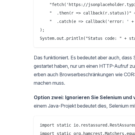
    "fetch('https://jsonplaceholder.typi
    "  .then(r => callback(r.status))" +
    "  .catch(e => callback('error: ' + 
);

Das funktioniert. Es bedeutet aber auch, dass
gestartet haben, nur um einen HTTP-Aufruf zu 
erben auch Browserbeschränkungen wie CORS, 
machen muss.
Option zwei: Ignorieren Sie Selenium und
einem Java-Projekt bedeutet dies, Selenium mi
import static io.restassured.RestAssured
import static org.hamcrest.Matchers.equa