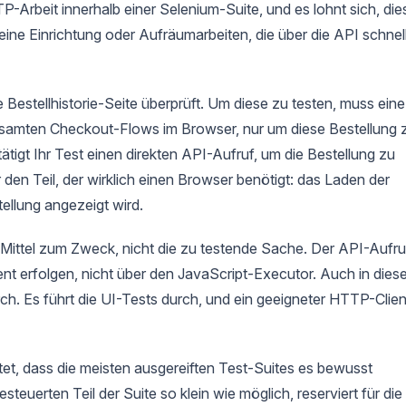
P-Arbeit innerhalb einer Selenium-Suite, und es lohnt sich, die
eine Einrichtung oder Aufräumarbeiten, die über die API schnel
Bestellhistorie-Seite überprüft. Um diese zu testen, muss eine
gesamten Checkout-Flows im Browser, nur um diese Bestellung 
 tätigt Ihr Test einen direkten API-Aufruf, um die Bestellung zu
 den Teil, der wirklich einen Browser benötigt: das Laden der
tellung angezeigt wird.
in Mittel zum Zweck, nicht die zu testende Sache. Der API-Aufru
nt erfolgen, nicht über den JavaScript-Executor. Auch in die
rch. Es führt die UI-Tests durch, und ein geeigneter HTTP-Clien
tet, dass die meisten ausgereiften Test-Suites es bewusst
euerten Teil der Suite so klein wie möglich, reserviert für die