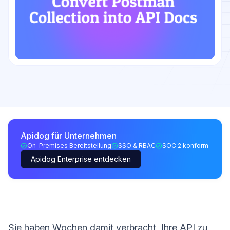
Apidog für Unternehmen
On-Premises Bereitstellung
SSO & RBAC
SOC 2 konform
Apidog Enterprise entdecken
Sie haben Wochen damit verbracht, Ihre API zu