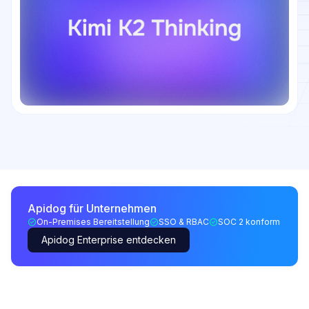
Apidog für Unternehmen
On-Premises Bereitstellung
SSO & RBAC
SOC 2 konform
Apidog Enterprise entdecken