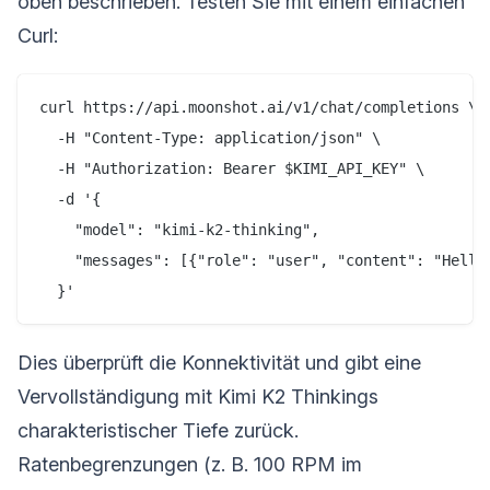
oben beschrieben. Testen Sie mit einem einfachen
Curl:
curl https://api.moonshot.ai/v1/chat/completions \

  -H "Content-Type: application/json" \

  -H "Authorization: Bearer $KIMI_API_KEY" \

  -d '{

    "model": "kimi-k2-thinking",

    "messages": [{"role": "user", "content": "Hello,
Dies überprüft die Konnektivität und gibt eine
Vervollständigung mit Kimi K2 Thinkings
charakteristischer Tiefe zurück.
Ratenbegrenzungen (z. B. 100 RPM im