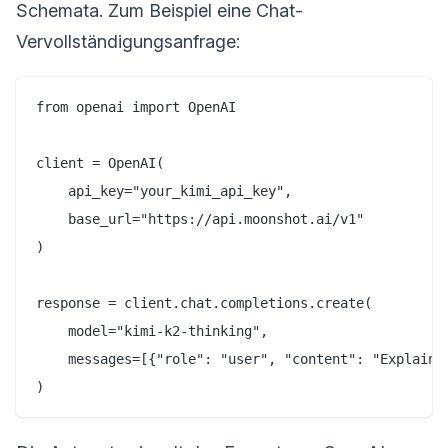
Schemata. Zum Beispiel eine Chat-
Vervollständigungsanfrage:
from openai import OpenAI

client = OpenAI(

    api_key="your_kimi_api_key",

    base_url="https://api.moonshot.ai/v1"

)

response = client.chat.completions.create(

    model="kimi-k2-thinking",

    messages=[{"role": "user", "content": "Explain q