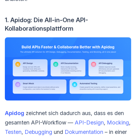
1. Apidog: Die All-in-One API-
Kollaborationsplattform
Apidog
zeichnet sich dadurch aus, dass es den
gesamten API-Workflow —
API-Design
,
Mocking
,
Testen
,
Debugging
und
Dokumentation
– in einer