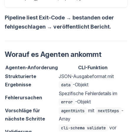
Pipeline liest Exit-Code → bestanden oder
fehlgeschlagen → veröffentlicht Bericht.
Worauf es Agenten ankommt
Agenten-Anforderung
CLI-Funktion
Strukturierte
JSON-Ausgabeformat mit
Ergebnisse
-Objekt
data
Spezifische Fehlerdetails im
Fehlerursachen
-Objekt
error
Vorschläge für
mit
-
agentHints
nextSteps
nächste Schritte
Array
vor
cli-schema validate
Validierung