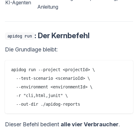
KI-Agenten
Anleitung
: Der Kernbefehl
apidog run
Die Grundlage bleibt:
apidog run --project <projectId> \

  --test-scenario <scenarioId> \

  --environment <environmentId> \

  -r "cli,html,junit" \

  --out-dir ./apidog-reports
Dieser Befehl bedient
alle vier Verbraucher
.