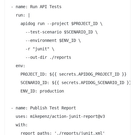
- name: Run API Tests

  run: |

    apidog run --project $PROJECT_ID \

      --test-scenario $SCENARIO_ID \

      --environment $ENV_ID \

      -r "junit" \

      --out-dir ./reports

  env:

    PROJECT_ID: ${{ secrets.APIDOG_PROJECT_ID }}

    SCENARIO_ID: ${{ secrets.APIDOG_SCENARIO_ID }}

    ENV_ID: production

- name: Publish Test Report

  uses: mikepenz/action-junit-report@v3

  with:

    report_paths: './reports/junit.xml'