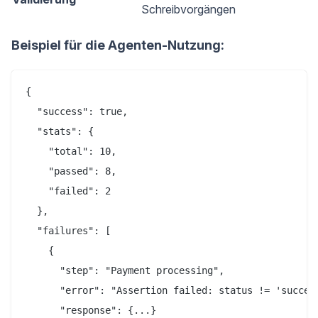
Schreibvorgängen
Beispiel für die Agenten-Nutzung:
{

  "success": true,

  "stats": {

    "total": 10,

    "passed": 8,

    "failed": 2

  },

  "failures": [

    {

      "step": "Payment processing",

      "error": "Assertion failed: status != 'success
      "response": {...}
