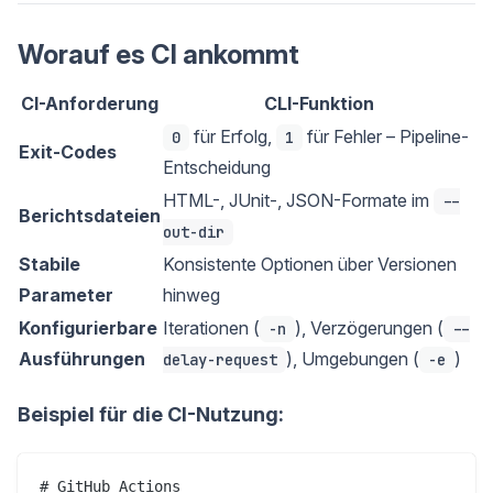
Worauf es CI ankommt
CI-Anforderung
CLI-Funktion
für Erfolg,
für Fehler – Pipeline-
0
1
Exit-Codes
Entscheidung
HTML-, JUnit-, JSON-Formate im
--
Berichtsdateien
out-dir
Stabile
Konsistente Optionen über Versionen
Parameter
hinweg
Konfigurierbare
Iterationen (
), Verzögerungen (
-n
--
Ausführungen
), Umgebungen (
)
delay-request
-e
Beispiel für die CI-Nutzung:
# GitHub Actions
