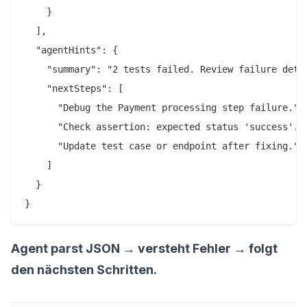
    }

  ],

  "agentHints": {

    "summary": "2 tests failed. Review failure detai
    "nextSteps": [

      "Debug the Payment processing step failure.",

      "Check assertion: expected status 'success'.",
      "Update test case or endpoint after fixing."

    ]

  }

}
Agent parst JSON → versteht Fehler → folgt
den nächsten Schritten.