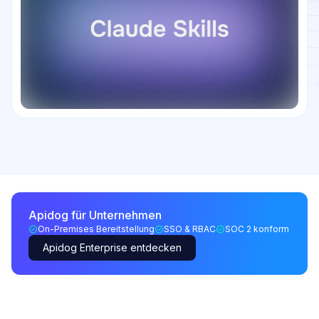
Apidog für Unternehmen
On-Premises Bereitstellung
SSO & RBAC
SOC 2 konform
Apidog Enterprise entdecken