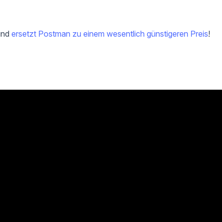
 und
ersetzt Postman zu einem wesentlich günstigeren Preis
!