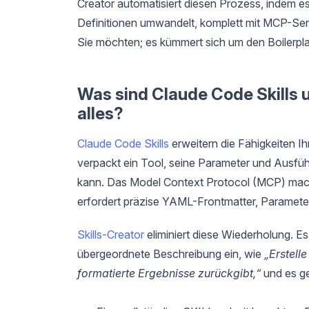
Creator automatisiert diesen Prozess, indem es
Definitionen umwandelt, komplett mit MCP-Ser
Sie möchten; es kümmert sich um den Boilerpl
Was sind Claude Code Skills 
alles?
Claude Code Skills
erweitern die Fähigkeiten Ih
verpackt ein Tool, seine Parameter und Ausfü
kann. Das Model Context Protocol (MCP) mach
erfordert präzise YAML-Frontmatter, Paramet
Skills-Creator
eliminiert diese Wiederholung. Es is
übergeordnete Beschreibung ein, wie
„Erstell
formatierte Ergebnisse zurückgibt,“
und es ge