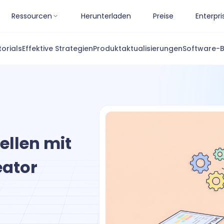
Ressourcen
Herunterladen
Preise
Enterpri
torials
Effektive Strategien
Produktaktualisierungen
Software-
ellen mit
eator