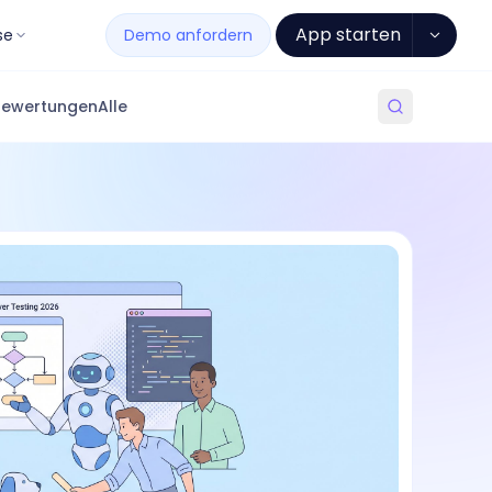
App starten
se
Demo anfordern
Bewertungen
Alle