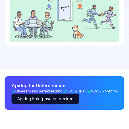
Apidog für Unternehmen
On-Premises Bereitstellung
SSO & RBAC
SOC 2 konform
Apidog Enterprise entdecken