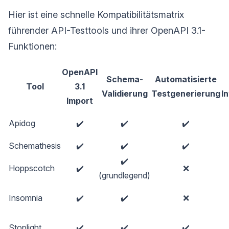
Hier ist eine schnelle Kompatibilitätsmatrix
führender API-Testtools und ihrer OpenAPI 3.1-
Funktionen:
OpenAPI
Schema-
Automatisierte
Tool
3.1
Validierung
Testgenerierung
I
Import
Apidog
✔️
✔️
✔️
Schemathesis
✔️
✔️
✔️
✔️
Hoppscotch
✔️
❌
(grundlegend)
Insomnia
✔️
✔️
❌
Stoplight
✔️
✔️
✔️