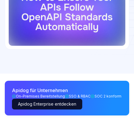
Apidog für Unternehmen
On-Premises Bereitstellung
SSO & RBAC
SOC 2 konform
Apidog Enterprise entdecken