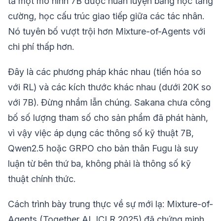
tả một mô hình 7B được huấn luyện bằng học tăng
cường, học cấu trúc giao tiếp giữa các tác nhân.
Nó tuyên bố vượt trội hơn Mixture-of-Agents với
chi phí thấp hơn.
Đây là các phương pháp khác nhau (tiến hóa so
với RL) và các kích thước khác nhau (dưới 20K so
với 7B). Đừng nhầm lẫn chúng. Sakana chưa công
bố số lượng tham số cho sản phẩm đã phát hành,
vì vậy việc áp dụng các thông số kỹ thuật 7B,
Qwen2.5 hoặc GRPO cho bản thân Fugu là suy
luận từ bên thứ ba, không phải là thông số kỹ
thuật chính thức.
Cách trình bày trung thực về sự mới lạ: Mixture-of-
Agents (Together AI, ICLR 2025) đã chứng minh