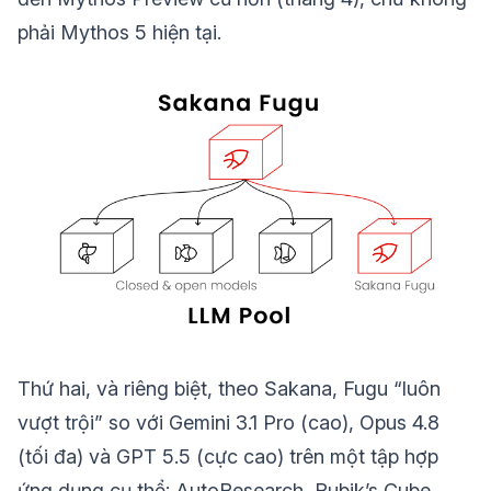
phải Mythos 5 hiện tại.
Thứ hai, và riêng biệt, theo Sakana, Fugu “luôn
vượt trội” so với Gemini 3.1 Pro (cao), Opus 4.8
(tối đa) và GPT 5.5 (cực cao) trên một tập hợp
ứng dụng cụ thể: AutoResearch, Rubik’s Cube,