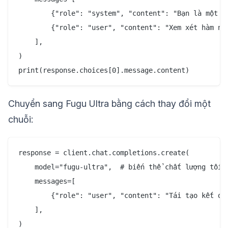
        {"role": "system", "content": "Bạn là một tr
        {"role": "user", "content": "Xem xét hàm này
    ],

)

Chuyển sang Fugu Ultra bằng cách thay đổi một
chuỗi:
response = client.chat.completions.create(

    model="fugu-ultra",  # biến thể chất lượng tối đ
    messages=[

        {"role": "user", "content": "Tái tạo kết quả
    ],
