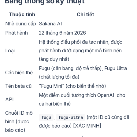
Bảng thông số kỹ thuật
Thuộc tính
Chi tiết
Nhà cung cấp
Sakana AI
Phát hành
22 tháng 6 năm 2026
Hệ thống điều phối đa tác nhân, được
Loại
phát hành dưới dạng một mô hình nền
tảng duy nhất
Fugu (cân bằng, độ trễ thấp), Fugu Ultra
Các biến thể
(chất lượng tối đa)
Tên beta cũ
“Fugu Mini” (cho biến thể nhỏ)
Một điểm cuối tương thích OpenAI, cho
API
cả hai biến thể
Chuỗi ID mô
,
(một ID cũ cũng đã
fugu
fugu-ultra
hình (được
được báo cáo) [XÁC MINH]
báo cáo)