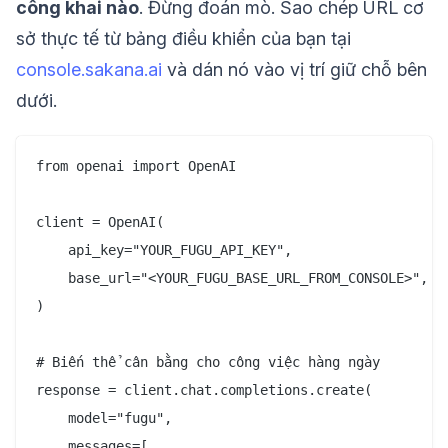
công khai nào
. Đừng đoán mò. Sao chép URL cơ
sở thực tế từ bảng điều khiển của bạn tại
console.sakana.ai
và dán nó vào vị trí giữ chỗ bên
dưới.
from openai import OpenAI

client = OpenAI(

    api_key="YOUR_FUGU_API_KEY",

    base_url="<YOUR_FUGU_BASE_URL_FROM_CONSOLE>",  #
)

# Biến thể cân bằng cho công việc hàng ngày

response = client.chat.completions.create(

    model="fugu",

    messages=[
