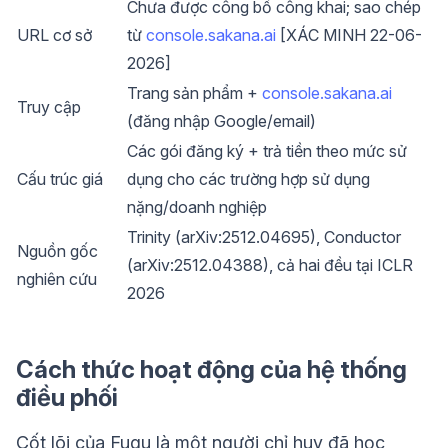
Chưa được công bố công khai; sao chép
URL cơ sở
từ
console.sakana.ai
[XÁC MINH 22-06-
2026]
Trang sản phẩm +
console.sakana.ai
Truy cập
(đăng nhập Google/email)
Các gói đăng ký + trả tiền theo mức sử
Cấu trúc giá
dụng cho các trường hợp sử dụng
nặng/doanh nghiệp
Trinity (arXiv:2512.04695), Conductor
Nguồn gốc
(arXiv:2512.04388), cả hai đều tại ICLR
nghiên cứu
2026
Cách thức hoạt động của hệ thống
điều phối
Cốt lõi của Fugu là một người chỉ huy đã học