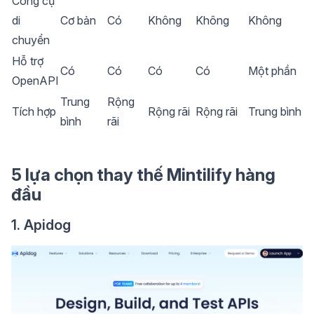
Công cụ
di
Cơ bản
Có
Không
Không
Không
chuyển
Hỗ trợ
Có
Có
Có
Có
Một phần
OpenAPI
Trung
Rộng
Tích hợp
Rộng rãi
Rộng rãi
Trung bình
bình
rãi
5 lựa chọn thay thế Mintilify hàng
đầu
1. Apidog