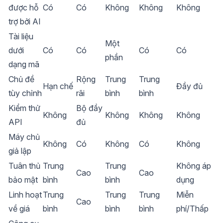
được hỗ
Có
Có
Không
Không
Không
trợ bởi AI
Tài liệu
Một
dưới
Có
Có
Có
Có
phần
dạng mã
Chủ đề
Rộng
Trung
Trung
Hạn chế
Đầy đủ
tùy chỉnh
rãi
bình
bình
Kiểm thử
Bộ đầy
Không
Không
Không
Không
API
đủ
Máy chủ
Không
Có
Không
Có
Không
giả lập
Tuân thủ
Trung
Trung
Không áp
Cao
Cao
bảo mật
bình
bình
dụng
Linh hoạt
Trung
Trung
Trung
Miễn
Cao
về giá
bình
bình
bình
phí/Thấp