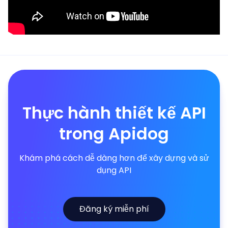
Thực hành thiết kế API
trong Apidog
Khám phá cách dễ dàng hơn để xây dựng và sử
dụng API
Đăng ký miễn phí