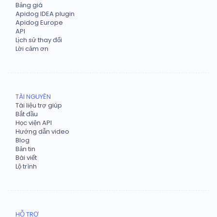
Bảng giá
Apidog IDEA plugin
Apidog Europe
API
Lịch sử thay đổi
Lời cảm ơn
TÀI NGUYÊN
Tài liệu trợ giúp
Bắt đầu
Học viện API
Hướng dẫn video
Blog
Bản tin
Bài viết
Lộ trình
HỖ TRỢ