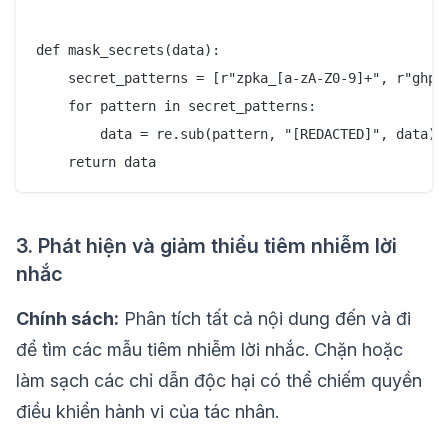
def mask_secrets(data):

    secret_patterns = [r"zpka_[a-zA-Z0-9]+", r"ghp_[
    for pattern in secret_patterns:

        data = re.sub(pattern, "[REDACTED]", data)

3. Phát hiện và giảm thiểu tiêm nhiễm lời
nhắc
Chính sách:
Phân tích tất cả nội dung đến và đi
để tìm các mẫu tiêm nhiễm lời nhắc. Chặn hoặc
làm sạch các chỉ dẫn độc hại có thể chiếm quyền
điều khiển hành vi của tác nhân.