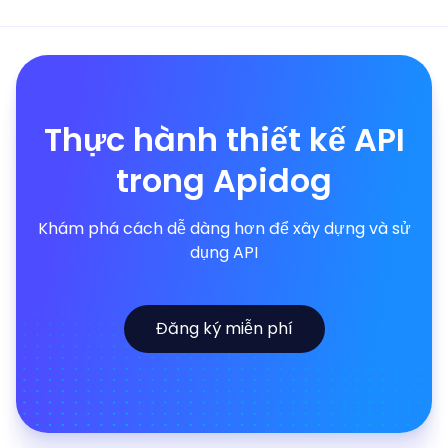
Thực hành thiết kế API
trong Apidog
Khám phá cách dễ dàng hơn để xây dựng và sử
dụng API
Đăng ký miễn phí