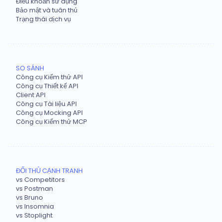
Điều khoản sử dụng
Bảo mật và tuân thủ
Trạng thái dịch vụ
SO SÁNH
Công cụ Kiểm thử API
Công cụ Thiết kế API
Client API
Công cụ Tài liệu API
Công cụ Mocking API
Công cụ Kiểm thử MCP
ĐỐI THỦ CẠNH TRANH
vs Competitors
vs Postman
vs Bruno
vs Insomnia
vs Stoplight