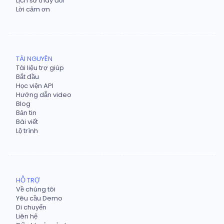
Lịch sử thay đổi
Lời cảm ơn
TÀI NGUYÊN
Tài liệu trợ giúp
Bắt đầu
Học viện API
Hướng dẫn video
Blog
Bản tin
Bài viết
Lộ trình
HỖ TRỢ
Về chúng tôi
Yêu cầu Demo
Di chuyển
Liên hệ