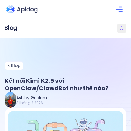
Blog
Kết nối Kimi K2.5 với
OpenClaw/ClawdBot như thế nào?
Ashley Goolam
3 tháng 2 2026