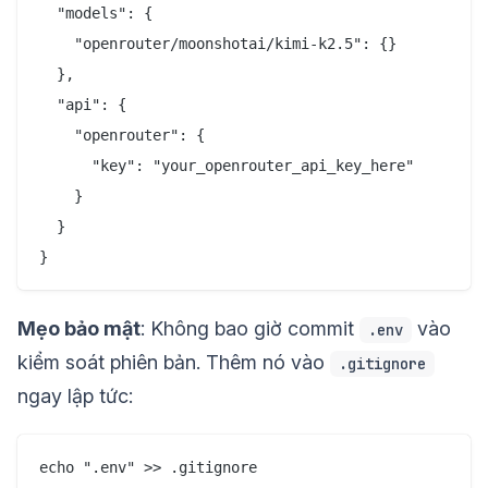
  "models": {

    "openrouter/moonshotai/kimi-k2.5": {}

  },

  "api": {

    "openrouter": {

      "key": "your_openrouter_api_key_here"

    }

  }

Mẹo bảo mật
: Không bao giờ commit
vào
.env
kiểm soát phiên bản. Thêm nó vào
.gitignore
ngay lập tức: