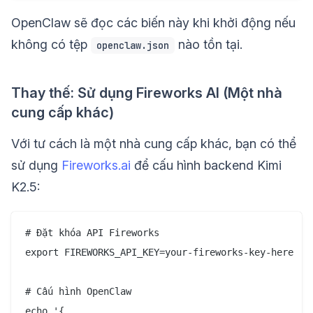
OpenClaw sẽ đọc các biến này khi khởi động nếu
không có tệp
nào tồn tại.
openclaw.json
Thay thế: Sử dụng Fireworks AI (Một nhà
cung cấp khác)
Với tư cách là một nhà cung cấp khác, bạn có thể
sử dụng
Fireworks.ai
để cấu hình backend Kimi
K2.5:
# Đặt khóa API Fireworks

export FIREWORKS_API_KEY=your-fireworks-key-here

# Cấu hình OpenClaw

echo '{
