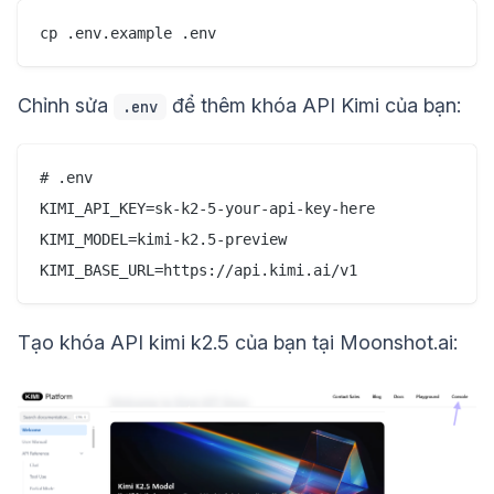
Chỉnh sửa
để thêm khóa API Kimi của bạn:
.env
# .env

KIMI_API_KEY=sk-k2-5-your-api-key-here

KIMI_MODEL=kimi-k2.5-preview

Tạo khóa API kimi k2.5 của bạn tại Moonshot.ai: