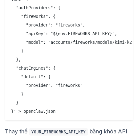
  "authProviders": {

    "fireworks": {

      "provider": "fireworks",

      "apiKey": "${env.FIREWORKS_API_KEY}",

      "model": "accounts/fireworks/models/kimi-k2.5-
    }

  },

  "chatEngines": {

    "default": {

      "provider": "fireworks"

    }

  }

Thay thế
bằng khóa API
YOUR_FIREWORKS_API_KEY