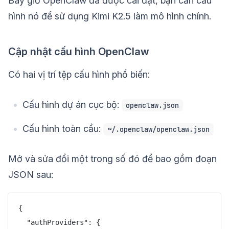
Bây giờ OpenClaw đã được cài đặt, bạn cần cấu
hình nó để sử dụng Kimi K2.5 làm mô hình chính.
Cập nhật cấu hình OpenClaw
Có hai vị trí tệp cấu hình phổ biến:
Cấu hình dự án cục bộ:
openclaw.json
Cấu hình toàn cầu:
~/.openclaw/openclaw.json
Mở và sửa đổi một trong số đó để bao gồm đoạn
JSON sau:
{

  "authProviders": {
