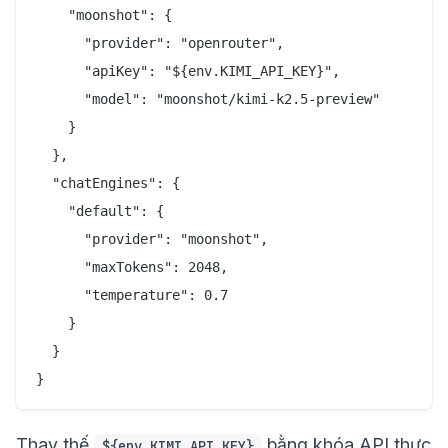
    "moonshot": {

      "provider": "openrouter",

      "apiKey": "${env.KIMI_API_KEY}",

      "model": "moonshot/kimi-k2.5-preview"

    }

  },

  "chatEngines": {

    "default": {

      "provider": "moonshot",

      "maxTokens": 2048,

      "temperature": 0.7

    }

  }

Thay thế
bằng khóa API thực
${env.KIMI_API_KEY}