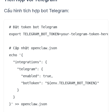
Cấu hình tích hợp bot Telegram:
# Đặt token bot Telegram

export TELEGRAM_BOT_TOKEN=your-telegram-token-here

# Cập nhật openclaw.json

echo '{

  "integrations": {

    "telegram": {

      "enabled": true,

      "botToken": "${env.TELEGRAM_BOT_TOKEN}"

    }

  }

}' >> openclaw.json
