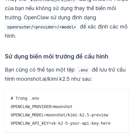
của bạn nếu không sử dụng thay thế biến môi
trường. OpenClaw sử dụng định dạng
để xác định các mô
openrouter/<provider>/<model>
hình.
Sử dụng biến môi trường để cấu hình
Bạn cũng có thể tạo một tệp
để lưu trữ cấu
.env
hình moonshot.ai/kimi k2.5 như sau:
# Trong .env

OPENCLAW_PROVIDER=moonshot

OPENCLAW_MODEL=moonshot/kimi-k2.5-preview
