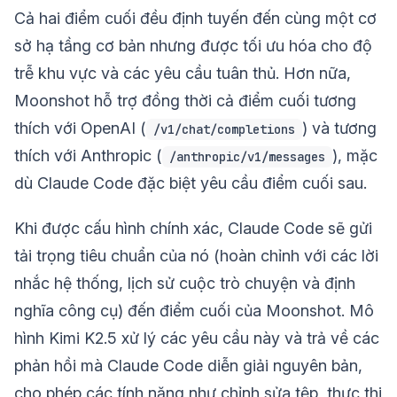
Cả hai điểm cuối đều định tuyến đến cùng một cơ
sở hạ tầng cơ bản nhưng được tối ưu hóa cho độ
trễ khu vực và các yêu cầu tuân thủ. Hơn nữa,
Moonshot hỗ trợ đồng thời cả điểm cuối tương
thích với OpenAI (
) và tương
/v1/chat/completions
thích với Anthropic (
), mặc
/anthropic/v1/messages
dù Claude Code đặc biệt yêu cầu điểm cuối sau.
Khi được cấu hình chính xác, Claude Code sẽ gửi
tải trọng tiêu chuẩn của nó (hoàn chỉnh với các lời
nhắc hệ thống, lịch sử cuộc trò chuyện và định
nghĩa công cụ) đến điểm cuối của Moonshot. Mô
hình Kimi K2.5 xử lý các yêu cầu này và trả về các
phản hồi mà Claude Code diễn giải nguyên bản,
cho phép các tính năng như chỉnh sửa tệp, thực thi