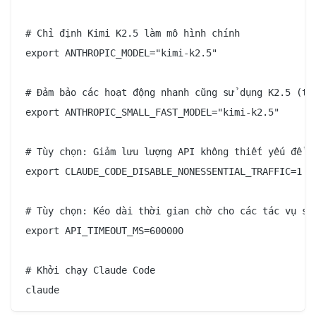
# Chỉ định Kimi K2.5 làm mô hình chính

export ANTHROPIC_MODEL="kimi-k2.5"

# Đảm bảo các hoạt động nhanh cũng sử dụng K2.5 (trá
export ANTHROPIC_SMALL_FAST_MODEL="kimi-k2.5"

# Tùy chọn: Giảm lưu lượng API không thiết yếu để nh
export CLAUDE_CODE_DISABLE_NONESSENTIAL_TRAFFIC=1

# Tùy chọn: Kéo dài thời gian chờ cho các tác vụ suy
export API_TIMEOUT_MS=600000

# Khởi chạy Claude Code
