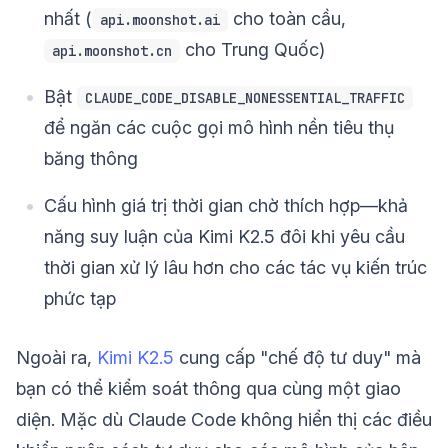
nhất (
cho toàn cầu,
api.moonshot.ai
cho Trung Quốc)
api.moonshot.cn
Bật
CLAUDE_CODE_DISABLE_NONESSENTIAL_TRAFFIC
để ngăn các cuộc gọi mô hình nền tiêu thụ
băng thông
Cấu hình giá trị thời gian chờ thích hợp—khả
năng suy luận của Kimi K2.5 đôi khi yêu cầu
thời gian xử lý lâu hơn cho các tác vụ kiến trúc
phức tạp
Ngoài ra,
Kimi K2.5
cung cấp "chế độ tư duy" mà
bạn có thể kiểm soát thông qua cùng một giao
diện. Mặc dù Claude Code không hiển thị các điều