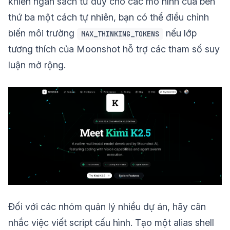
khiển ngân sách tư duy cho các mô hình của bên
thứ ba một cách tự nhiên, bạn có thể điều chỉnh
biến môi trường
nếu lớp
MAX_THINKING_TOKENS
tương thích của Moonshot hỗ trợ các tham số suy
luận mở rộng.
Đối với các nhóm quản lý nhiều dự án, hãy cân
nhắc việc viết script cấu hình. Tạo một alias shell