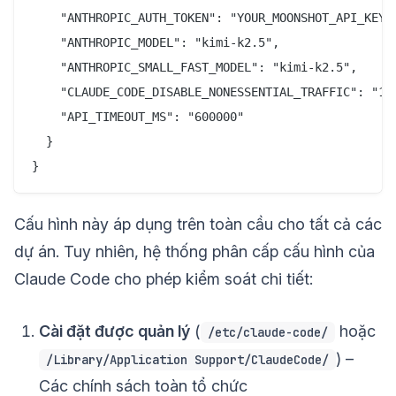
    "ANTHROPIC_AUTH_TOKEN": "YOUR_MOONSHOT_API_KEY",
    "ANTHROPIC_MODEL": "kimi-k2.5",

    "ANTHROPIC_SMALL_FAST_MODEL": "kimi-k2.5",

    "CLAUDE_CODE_DISABLE_NONESSENTIAL_TRAFFIC": "1",
    "API_TIMEOUT_MS": "600000"

  }

Cấu hình này áp dụng trên toàn cầu cho tất cả các
dự án. Tuy nhiên, hệ thống phân cấp cấu hình của
Claude Code cho phép kiểm soát chi tiết:
Cài đặt được quản lý
(
hoặc
/etc/claude-code/
) –
/Library/Application Support/ClaudeCode/
Các chính sách toàn tổ chức