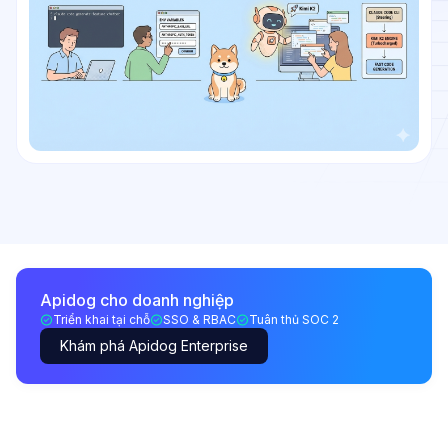
Apidog cho doanh nghiệp
Triển khai tại chỗ
SSO & RBAC
Tuân thủ SOC 2
Khám phá Apidog Enterprise