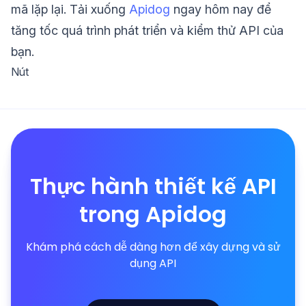
mã lặp lại. Tải xuống
Apidog
ngay hôm nay để
tăng tốc quá trình phát triển và kiểm thử API của
bạn.
Nút
Thực hành thiết kế API
trong Apidog
Khám phá cách dễ dàng hơn để xây dựng và sử
dụng API