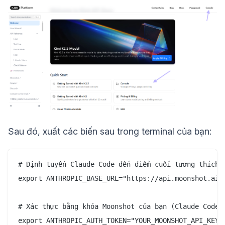
Sau đó, xuất các biến sau trong terminal của bạn:
# Định tuyến Claude Code đến điểm cuối tương thích v
export ANTHROPIC_BASE_URL="https://api.moonshot.ai/a
# Xác thực bằng khóa Moonshot của bạn (Claude Code d
export ANTHROPIC_AUTH_TOKEN="YOUR_MOONSHOT_API_KEY"
