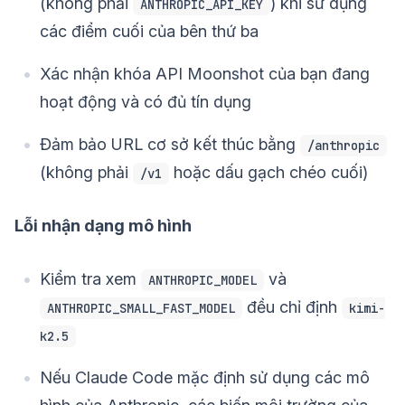
(không phải
) khi sử dụng
ANTHROPIC_API_KEY
các điểm cuối của bên thứ ba
Xác nhận khóa API Moonshot của bạn đang
hoạt động và có đủ tín dụng
Đảm bảo URL cơ sở kết thúc bằng
/anthropic
(không phải
hoặc dấu gạch chéo cuối)
/v1
Lỗi nhận dạng mô hình
Kiểm tra xem
và
ANTHROPIC_MODEL
đều chỉ định
ANTHROPIC_SMALL_FAST_MODEL
kimi-
k2.5
Nếu Claude Code mặc định sử dụng các mô