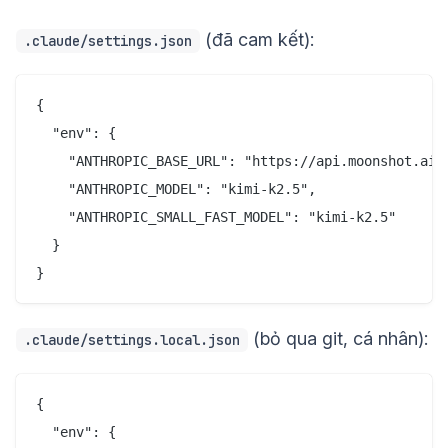
(đã cam kết):
.claude/settings.json
{

  "env": {

    "ANTHROPIC_BASE_URL": "https://api.moonshot.ai/a
    "ANTHROPIC_MODEL": "kimi-k2.5",

    "ANTHROPIC_SMALL_FAST_MODEL": "kimi-k2.5"

  }

(bỏ qua git, cá nhân):
.claude/settings.local.json
{

  "env": {
