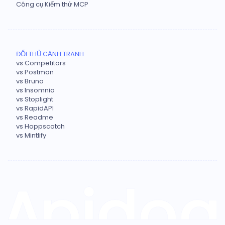
Công cụ Kiểm thử MCP
ĐỐI THỦ CẠNH TRANH
vs Competitors
vs Postman
vs Bruno
vs Insomnia
vs Stoplight
vs RapidAPI
vs Readme
vs Hoppscotch
vs Mintlify