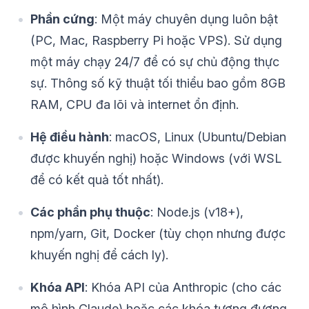
Phần cứng
: Một máy chuyên dụng luôn bật
(PC, Mac, Raspberry Pi hoặc VPS). Sử dụng
một máy chạy 24/7 để có sự chủ động thực
sự. Thông số kỹ thuật tối thiểu bao gồm 8GB
RAM, CPU đa lõi và internet ổn định.
Hệ điều hành
: macOS, Linux (Ubuntu/Debian
được khuyến nghị) hoặc Windows (với WSL
để có kết quả tốt nhất).
Các phần phụ thuộc
: Node.js (v18+),
npm/yarn, Git, Docker (tùy chọn nhưng được
khuyến nghị để cách ly).
Khóa API
: Khóa API của Anthropic (cho các
mô hình Claude) hoặc các khóa tương đương