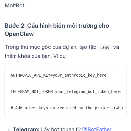
MoltBot.
Bước 2: Cấu hình biến môi trường cho
OpenClaw
Trong thư mục gốc của dự án, tạo tệp
và
.env
thêm khóa của bạn. Ví dụ:
ANTHROPIC_API_KEY=your_anthropic_key_here

TELEGRAM_BOT_TOKEN=your_telegram_bot_token_here

# Add other keys as required by the project (WhatsA
Telegram:
Lấy bot token từ
@BotFather
.