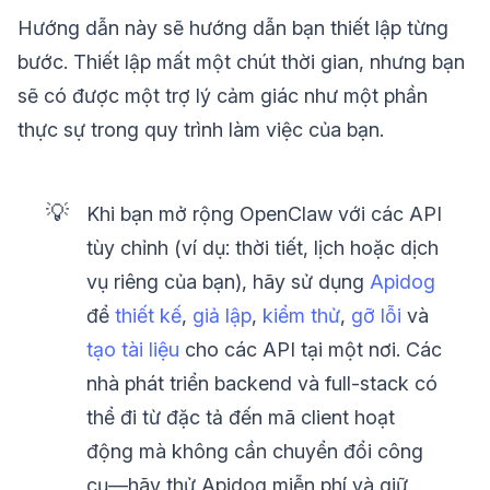
Hướng dẫn này sẽ hướng dẫn bạn thiết lập từng
bước. Thiết lập mất một chút thời gian, nhưng bạn
sẽ có được một trợ lý cảm giác như một phần
thực sự trong quy trình làm việc của bạn.
💡
Khi bạn mở rộng OpenClaw với các API
tùy chỉnh (ví dụ: thời tiết, lịch hoặc dịch
vụ riêng của bạn), hãy sử dụng
Apidog
để
thiết kế
,
giả lập
,
kiểm thử
,
gỡ lỗi
và
tạo tài liệu
cho các API tại một nơi. Các
nhà phát triển backend và full-stack có
thể đi từ đặc tả đến mã client hoạt
động mà không cần chuyển đổi công
cụ—hãy thử Apidog miễn phí và giữ