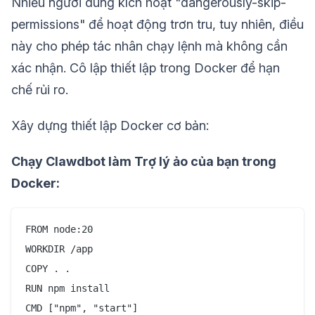
Nhiều người dùng kích hoạt "dangerously-skip-
permissions" để hoạt động trơn tru, tuy nhiên, điều
này cho phép tác nhân chạy lệnh mà không cần
xác nhận. Cô lập thiết lập trong Docker để hạn
chế rủi ro.
Xây dựng thiết lập Docker cơ bản:
Chạy Clawdbot làm Trợ lý ảo của bạn trong
Docker:
FROM node:20

WORKDIR /app

COPY . .

RUN npm install

CMD ["npm", "start"]