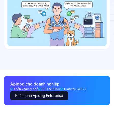
Apidog cho doanh nghiệp
Triển khai tại chỗ
SSO & RBAC
Tuân thủ SOC 2
Khám phá Apidog Enterprise