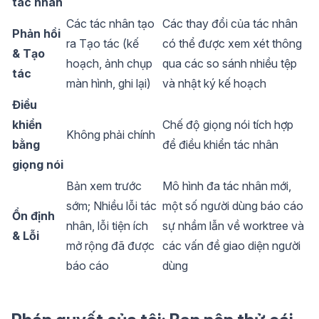
tác nhân
Các tác nhân tạo
Các thay đổi của tác nhân
Phản hồi
ra Tạo tác (kế
có thể được xem xét thông
& Tạo
hoạch, ảnh chụp
qua các so sánh nhiều tệp
tác
màn hình, ghi lại)
và nhật ký kế hoạch
Điều
khiển
Chế độ giọng nói tích hợp
Không phải chính
bằng
để điều khiển tác nhân
giọng nói
Bản xem trước
Mô hình đa tác nhân mới,
sớm; Nhiều lỗi tác
một số người dùng báo cáo
Ổn định
nhân, lỗi tiện ích
sự nhầm lẫn về worktree và
& Lỗi
mở rộng đã được
các vấn đề giao diện người
báo cáo
dùng