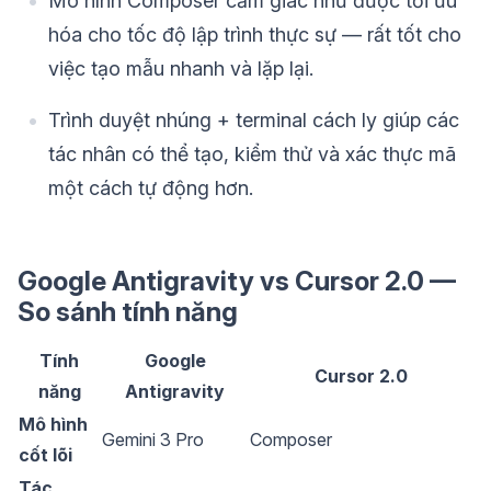
Mô hình Composer cảm giác như được tối ưu
hóa cho tốc độ lập trình thực sự — rất tốt cho
việc tạo mẫu nhanh và lặp lại.
Trình duyệt nhúng + terminal cách ly giúp các
tác nhân có thể tạo, kiểm thử và xác thực mã
một cách tự động hơn.
Google Antigravity vs Cursor 2.0 —
So sánh tính năng
Tính
Google
Cursor 2.0
năng
Antigravity
Mô hình
Gemini 3 Pro
Composer
cốt lõi
Tác