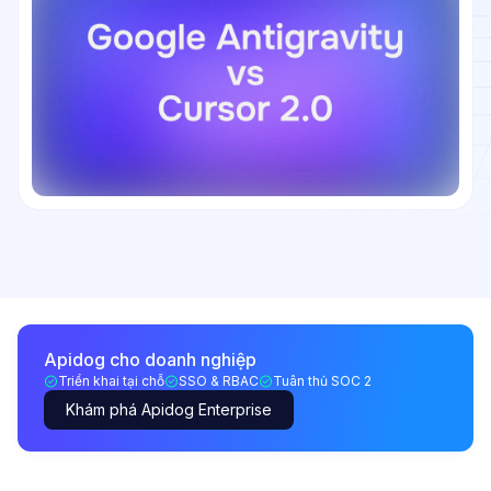
Apidog cho doanh nghiệp
Triển khai tại chỗ
SSO & RBAC
Tuân thủ SOC 2
Khám phá Apidog Enterprise