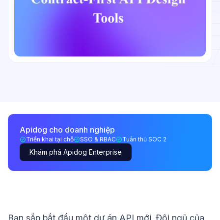
Apidog cho doanh nghiệp
Triển khai tại chỗ
SSO & RBAC
Tuân thủ SOC 2
Khám phá Apidog Enterprise
Bạn sắp bắt đầu một dự án API mới. Đội ngũ của