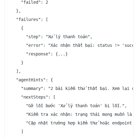
    "failed": 2

  },

  "failures": [

    {

      "step": "Xử lý thanh toán",

      "error": "Xác nhận thất bại: status != 'succes
      "response": {...}

    }

  ],

  "agentHints": {

    "summary": "2 bài kiểm thử thất bại. Xem lại chi
    "nextSteps": [

      "Gỡ lỗi bước 'Xử lý thanh toán' bị lỗi.",

      "Kiểm tra xác nhận: trạng thái mong muốn là 's
      "Cập nhật trường hợp kiểm thử hoặc endpoint sa
    ]
