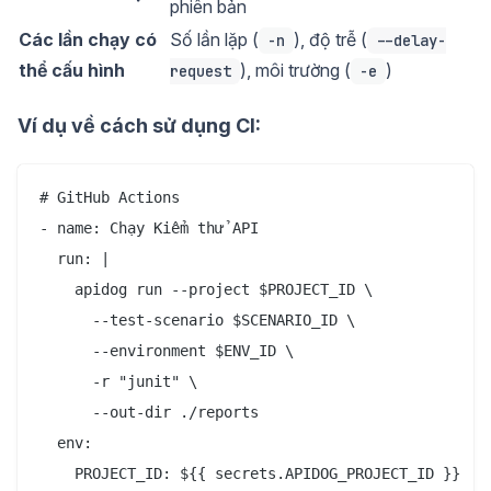
phiên bản
Các lần chạy có
Số lần lặp (
), độ trễ (
-n
--delay-
thể cấu hình
), môi trường (
)
request
-e
Ví dụ về cách sử dụng CI:
# GitHub Actions

- name: Chạy Kiểm thử API

  run: |

    apidog run --project $PROJECT_ID \

      --test-scenario $SCENARIO_ID \

      --environment $ENV_ID \

      -r "junit" \

      --out-dir ./reports

  env:

    PROJECT_ID: ${{ secrets.APIDOG_PROJECT_ID }}
