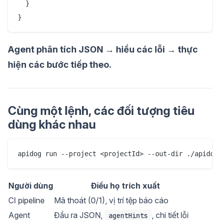
  }

}
Agent phân tích JSON → hiểu các lỗi → thực
hiện các bước tiếp theo.
Cùng một lệnh, các đối tượng tiêu
dùng khác nhau
apidog run --project <projectId> --out-dir ./apidog
Người dùng
Điều họ trích xuất
CI pipeline
Mã thoát (0/1), vị trí tệp báo cáo
Agent
Đầu ra JSON,
, chi tiết lỗi
agentHints