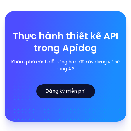
Thực hành thiết kế API
trong Apidog
Khám phá cách dễ dàng hơn để xây dựng và sử
dụng API
Đăng ký miễn phí