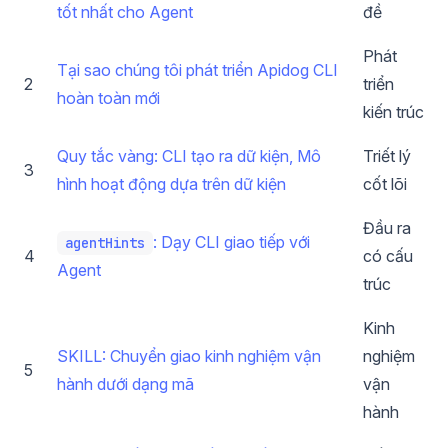
tốt nhất cho Agent
đề
Phát
Tại sao chúng tôi phát triển Apidog CLI
2
triển
hoàn toàn mới
kiến trúc
Quy tắc vàng: CLI tạo ra dữ kiện, Mô
Triết lý
3
hình hoạt động dựa trên dữ kiện
cốt lõi
Đầu ra
: Dạy CLI giao tiếp với
agentHints
4
có cấu
Agent
trúc
Kinh
SKILL: Chuyển giao kinh nghiệm vận
nghiệm
5
hành dưới dạng mã
vận
hành