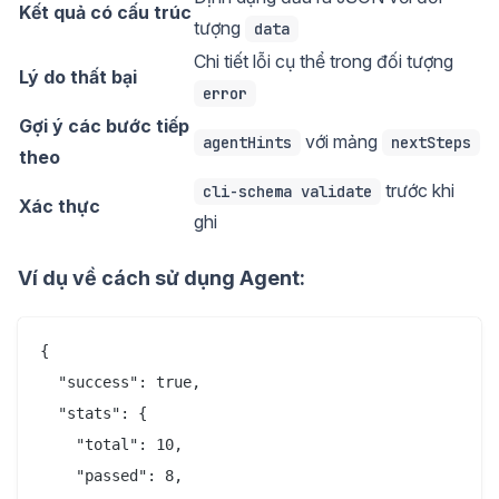
Kết quả có cấu trúc
tượng
data
Chi tiết lỗi cụ thể trong đối tượng
Lý do thất bại
error
Gợi ý các bước tiếp
với mảng
agentHints
nextSteps
theo
trước khi
cli-schema validate
Xác thực
ghi
Ví dụ về cách sử dụng Agent:
{

  "success": true,

  "stats": {

    "total": 10,

    "passed": 8,
