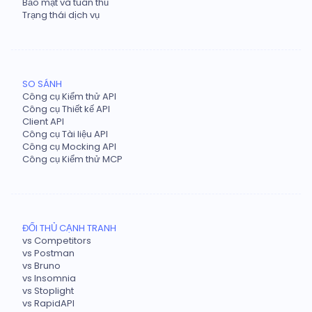
Bảo mật và tuân thủ
Trạng thái dịch vụ
SO SÁNH
Công cụ Kiểm thử API
Công cụ Thiết kế API
Client API
Công cụ Tài liệu API
Công cụ Mocking API
Công cụ Kiểm thử MCP
ĐỐI THỦ CẠNH TRANH
vs Competitors
vs Postman
vs Bruno
vs Insomnia
vs Stoplight
vs RapidAPI