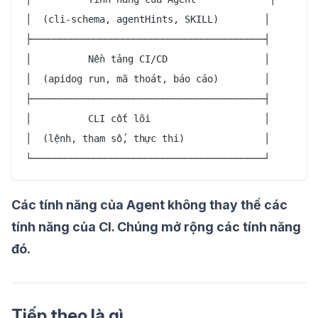
│  (cli-schema, agentHints, SKILL)        │

├─────────────────────────────────────────┤

│          Nền tảng CI/CD                 │

│  (apidog run, mã thoát, báo cáo)        │

├─────────────────────────────────────────┤

│          CLI cốt lõi                    │

│  (lệnh, tham số, thực thi)              │

└─────────────────────────────────────────┘
Các tính năng của Agent không thay thế các
tính năng của CI. Chúng mở rộng các tính năng
đó.
Tiếp theo là gì