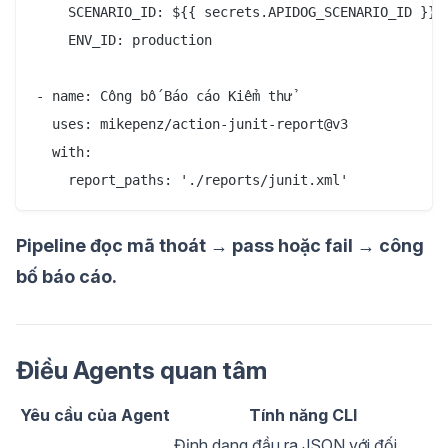
    SCENARIO_ID: ${{ secrets.APIDOG_SCENARIO_ID }}

    ENV_ID: production

- name: Công bố Báo cáo Kiểm thử

  uses: mikepenz/action-junit-report@v3

  with:

    report_paths: './reports/junit.xml'
Pipeline đọc mã thoát → pass hoặc fail → công
bố báo cáo.
Điều Agents quan tâm
Yêu cầu của Agent
Tính năng CLI
Định dạng đầu ra JSON với đối