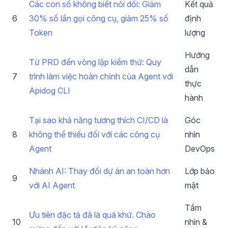
Các con số không biết nói dối: Giảm
Kết quả
6
30% số lần gọi công cụ, giảm 25% số
định
Token
lượng
Hướng
Từ PRD đến vòng lặp kiểm thử: Quy
dẫn
7
trình làm việc hoàn chỉnh của Agent với
thực
Apidog CLI
hành
Tại sao khả năng tương thích CI/CD là
Góc
8
không thể thiếu đối với các công cụ
nhìn
Agent
DevOps
Nhánh AI: Thay đổi dự án an toàn hơn
Lớp bảo
9
với AI Agent
mật
Tầm
Ưu tiên đặc tả đã là quá khứ. Chào
10
nhìn &