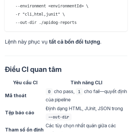
  --environment <environmentId> \

  -r "cli,html,junit" \

  --out-dir ./apidog-reports
Lệnh này phục vụ
tất cả bốn đối tượng
.
Điều CI quan tâm
Yêu cầu CI
Tính năng CLI
cho pass,
cho fail—quyết định
0
1
Mã thoát
của pipeline
Định dạng HTML, JUnit, JSON trong
Tệp báo cáo
--out-dir
Các tùy chọn nhất quán giữa các
Tham số ổn định