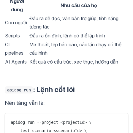
Người
Nhu cầu của họ
dùng
Đầu ra dễ đọc, văn bản trợ giúp, tính năng
Con người
tương tác
Scripts
Đầu ra ổn định, lệnh có thể lập trình
CI
Mã thoát, tệp báo cáo, các lần chạy có thể
pipelines
cấu hình
AI Agents
Kết quả có cấu trúc, xác thực, hướng dẫn
: Lệnh cốt lõi
apidog run
Nền tảng vẫn là:
apidog run --project <projectId> \

  --test-scenario <scenarioId> \
