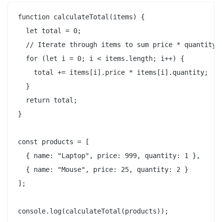
function calculateTotal(items) {

  let total = 0;

  // Iterate through items to sum price * quantity

  for (let i = 0; i < items.length; i++) {

    total += items[i].price * items[i].quantity;

  }

  return total;

}

const products = [

  { name: "Laptop", price: 999, quantity: 1 },

  { name: "Mouse", price: 25, quantity: 2 }

];
