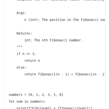
    Args:

        n (int): The position in the Fibonacci seque
    Returns:

        int: The nth Fibonacci number.

    """

    if n <= 1:

        return n

    else:

        return fibonacci(n - 1) + fibonacci(n - 2)

numbers = [0, 1, 2, 3, 5, 8]

for num in numbers:
