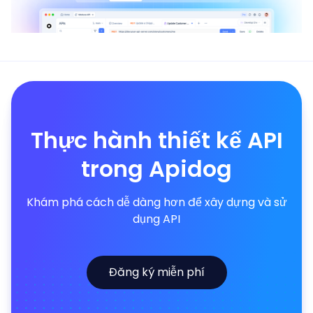
Thực hành thiết kế API
trong Apidog
Khám phá cách dễ dàng hơn để xây dựng và sử
dụng API
Đăng ký miễn phí