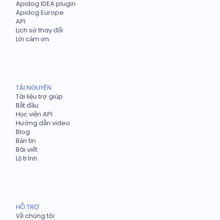
Apidog IDEA plugin
Apidog Europe
API
Lịch sử thay đổi
Lời cảm ơn
TÀI NGUYÊN
Tài liệu trợ giúp
Bắt đầu
Học viện API
Hướng dẫn video
Blog
Bản tin
Bài viết
Lộ trình
HỖ TRỢ
Về chúng tôi