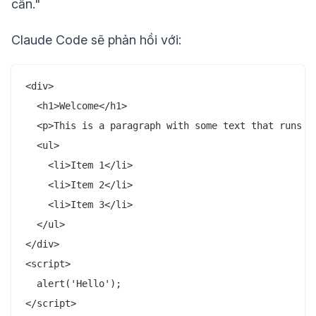
cần."
Claude Code sẽ phản hồi với:
<div>

  <h1>Welcome</h1>

  <p>This is a paragraph with some text that runs on
  <ul>

    <li>Item 1</li>

    <li>Item 2</li>

    <li>Item 3</li>

  </ul>

</div>

<script>

  alert('Hello');
