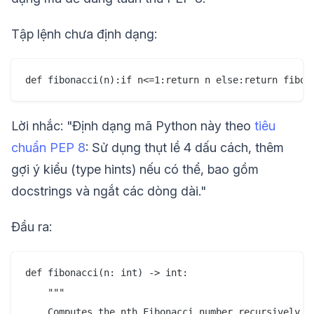
Tập lệnh chưa định dạng:
Lời nhắc: "Định dạng mã Python này theo
tiêu
chuẩn PEP 8
: Sử dụng thụt lề 4 dấu cách, thêm
gợi ý kiểu (type hints) nếu có thể, bao gồm
docstrings và ngắt các dòng dài."
Đầu ra:
def fibonacci(n: int) -> int:

    """

    Computes the nth Fibonacci number recursively.
