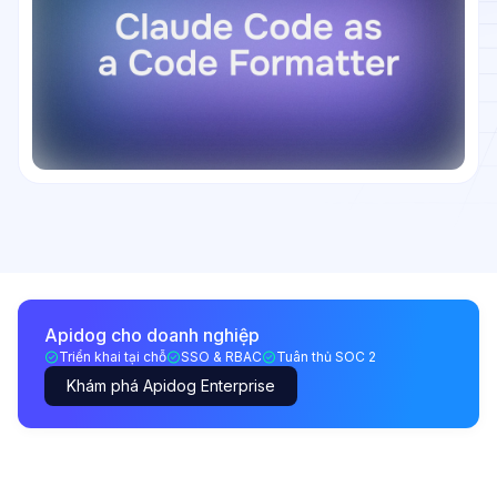
Apidog cho doanh nghiệp
Triển khai tại chỗ
SSO & RBAC
Tuân thủ SOC 2
Khám phá Apidog Enterprise