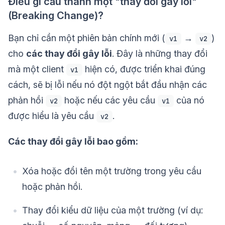
Điều gì cấu thành một "thay đổi gây lỗi"
(Breaking Change)?
Bạn chỉ cần một phiên bản chính mới (
→
)
v1
v2
cho
các thay đổi gây lỗi
. Đây là những thay đổi
mà một client
hiện có, được triển khai đúng
v1
cách, sẽ bị lỗi nếu nó đột ngột bắt đầu nhận các
phản hồi
hoặc nếu các yêu cầu
của nó
v2
v1
được hiểu là yêu cầu
.
v2
Các thay đổi gây lỗi bao gồm:
Xóa hoặc đổi tên một trường trong yêu cầu
hoặc phản hồi.
Thay đổi kiểu dữ liệu của một trường (ví dụ: