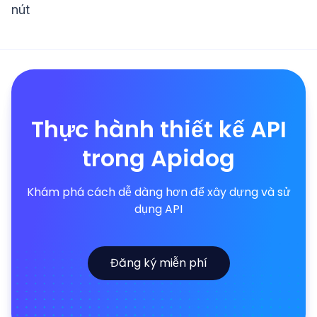
nút
Thực hành thiết kế API
trong Apidog
Khám phá cách dễ dàng hơn để xây dựng và sử
dụng API
Đăng ký miễn phí