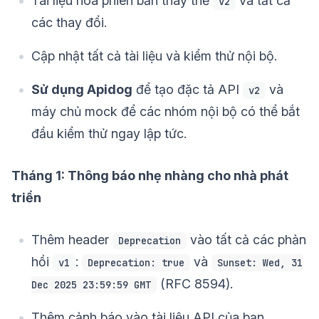
Tài liệu hóa phiên bản thay thế
và tất cả
v2
các thay đổi.
Cập nhật tất cả tài liệu và kiểm thử nội bộ.
Sử dụng Apidog
để tạo đặc tả API
và
v2
máy chủ mock để các nhóm nội bộ có thể bắt
đầu kiểm thử ngay lập tức.
Tháng 1: Thông báo nhẹ nhàng cho nhà phát
triển
Thêm header
vào tất cả các phản
Deprecation
hồi
:
và
v1
Deprecation: true
Sunset: Wed, 31
(RFC 8594).
Dec 2025 23:59:59 GMT
Thêm cảnh báo vào tài liệu API của bạn.