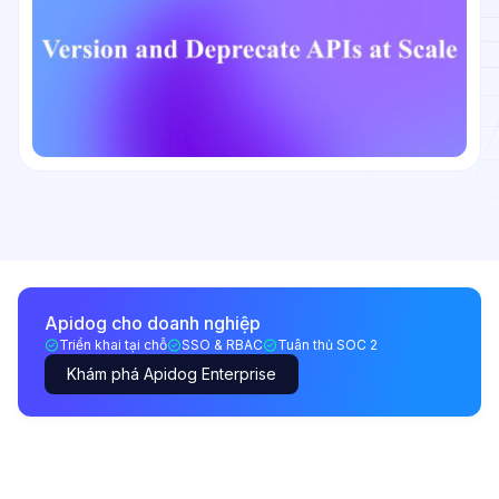
Apidog cho doanh nghiệp
Triển khai tại chỗ
SSO & RBAC
Tuân thủ SOC 2
Khám phá Apidog Enterprise