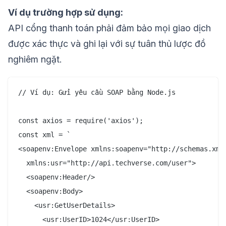
Ví dụ trường hợp sử dụng:
API cổng thanh toán phải đảm bảo mọi giao dịch
được xác thực và ghi lại với sự tuân thủ lược đồ
nghiêm ngặt.
// Ví dụ: Gửi yêu cầu SOAP bằng Node.js

const axios = require('axios');

const xml = `

<soapenv:Envelope xmlns:soapenv="http://schemas.xmls
  xmlns:usr="http://api.techverse.com/user">

  <soapenv:Header/>

  <soapenv:Body>

    <usr:GetUserDetails>

      <usr:UserID>1024</usr:UserID>
