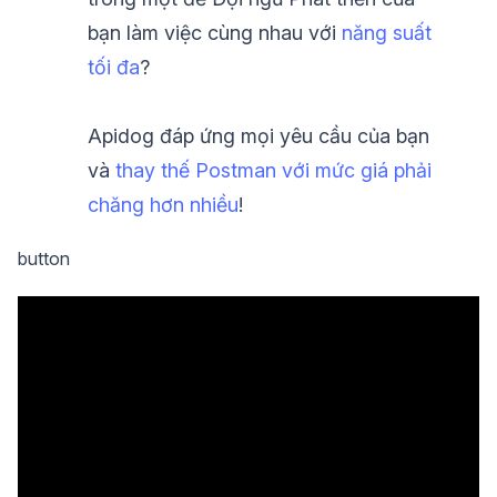
bạn làm việc cùng nhau với
năng suất
tối đa
?
Apidog đáp ứng mọi yêu cầu của bạn
và
thay thế Postman với mức giá phải
chăng hơn nhiều
!
button