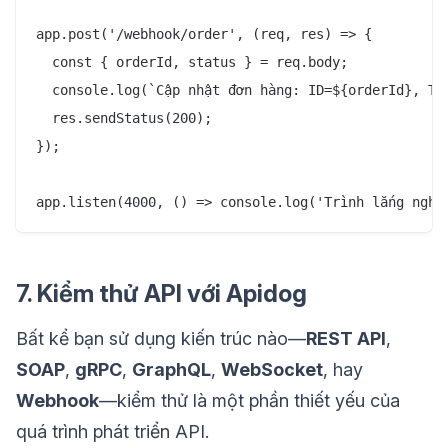
app.post('/webhook/order', (req, res) => {

  const { orderId, status } = req.body;

  console.log(`Cập nhật đơn hàng: ID=${orderId}, Trạ
  res.sendStatus(200);

});

7. Kiểm thử API với Apidog
Bất kể bạn sử dụng kiến trúc nào—
REST API
,
SOAP
,
gRPC
,
GraphQL
,
WebSocket
, hay
Webhook
—kiểm thử là một phần thiết yếu của
quá trình phát triển API.