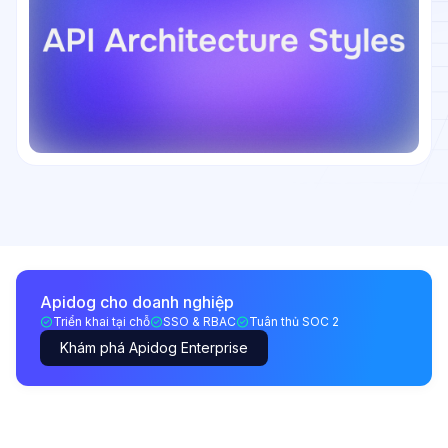
Apidog cho doanh nghiệp
Triển khai tại chỗ
SSO & RBAC
Tuân thủ SOC 2
Khám phá Apidog Enterprise