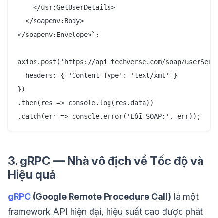
    </usr:GetUserDetails>

  </soapenv:Body>

</soapenv:Envelope>`;

axios.post('https://api.techverse.com/soap/userServi
  headers: { 'Content-Type': 'text/xml' }

})

.then(res => console.log(res.data))

3. gRPC — Nhà vô địch về Tốc độ và
Hiệu quả
gRPC
(Google Remote Procedure Call)
là một
framework API hiện đại, hiệu suất cao được phát