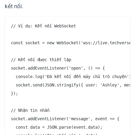
kết nối.
// Ví dụ: Kết nối WebSocket

const socket = new WebSocket('wss://live.techverse.c
// Kết nối được thiết lập

socket.addEventListener('open', () => {

  console.log('Đã kết nối đến máy chủ trò chuyện');

  socket.send(JSON.stringify({ user: 'Ashley', messa
});

// Nhận tin nhắn

socket.addEventListener('message', event => {

  const data = JSON.parse(event.data);
