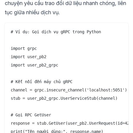
chuyện yêu cầu trao đổi dữ liệu nhanh chóng, liên
tục giữa nhiều dịch vụ.
# Ví dụ: Gọi dịch vụ gRPC trong Python

import grpc

import user_pb2

import user_pb2_grpc

# Kết nối đến máy chủ gRPC

channel = grpc.insecure_channel('localhost:5051')

stub = user_pb2_grpc.UserServiceStub(channel)

# Gọi RPC GetUser

response = stub.GetUser(user_pb2.UserRequest(id=42))