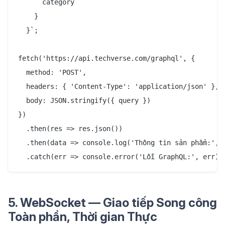
      category

    }

  }`;

fetch('https://api.techverse.com/graphql', {

  method: 'POST',

  headers: { 'Content-Type': 'application/json' },

  body: JSON.stringify({ query })

})

  .then(res => res.json())

  .then(data => console.log('Thông tin sản phẩm:', d
5. WebSocket — Giao tiếp Song công
Toàn phần, Thời gian Thực