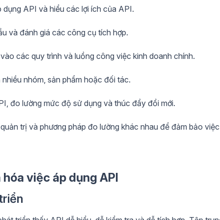
 dụng API và hiểu các lợi ích của API.
u và đánh giá các công cụ tích hợp.
ào các quy trình và luồng công việc kinh doanh chính.
 nhiều nhóm, sản phẩm hoặc đối tác.
 API, đo lường mức độ sử dụng và thúc đẩy đổi mới.
h quản trị và phương pháp đo lường khác nhau để đảm bảo việc
a hóa việc áp dụng API
triển
át triển thấy API dễ hiểu, dễ kiểm tra và dễ tích hợp. Tập trun