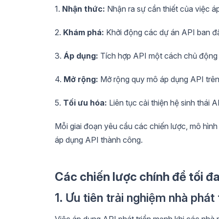
1.
Nhận thức:
Nhận ra sự cần thiết của việc áp
2.
Khám phá:
Khởi động các dự án API ban đầ
3.
Áp dụng:
Tích hợp API một cách chủ động v
4.
Mở rộng:
Mở rộng quy mô áp dụng API trên
5.
Tối ưu hóa:
Liên tục cải thiện hệ sinh thái
Mỗi giai đoạn yêu cầu các chiến lược, mô hìn
áp dụng API thành công.
Các chiến lược chính để tối đ
1. Ưu tiên trải nghiệm nhà phát 
Việc áp dụng API phát triển mạnh khi các nhà ph