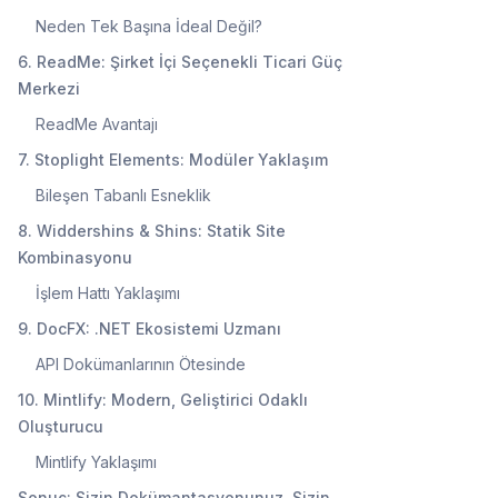
Neden Tek Başına İdeal Değil?
6. ReadMe: Şirket İçi Seçenekli Ticari Güç
Merkezi
ReadMe Avantajı
7. Stoplight Elements: Modüler Yaklaşım
Bileşen Tabanlı Esneklik
8. Widdershins & Shins: Statik Site
Kombinasyonu
İşlem Hattı Yaklaşımı
9. DocFX: .NET Ekosistemi Uzmanı
API Dokümanlarının Ötesinde
10. Mintlify: Modern, Geliştirici Odaklı
Oluşturucu
Mintlify Yaklaşımı
Sonuç: Sizin Dokümantasyonunuz, Sizin