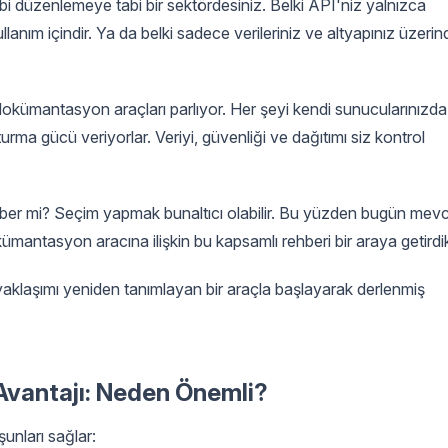
i düzenlemeye tabi bir sektördesiniz. Belki API'niz yalnızca
ullanım içindir. Ya da belki sadece verileriniz ve altyapınız üzerin
dokümantasyon araçları parlıyor. Her şeyi kendi sunucularınızda
rma gücü veriyorlar. Veriyi, güvenliği ve dağıtımı siz kontrol
haber mi? Seçim yapmak bunaltıcı olabilir. Bu yüzden bugün mev
kümantasyon aracına ilişkin bu kapsamlı rehberi bir araya getirdi
 yaklaşımı yeniden tanımlayan bir araçla başlayarak derlenmiş
Avantajı: Neden Önemli?
unları sağlar: