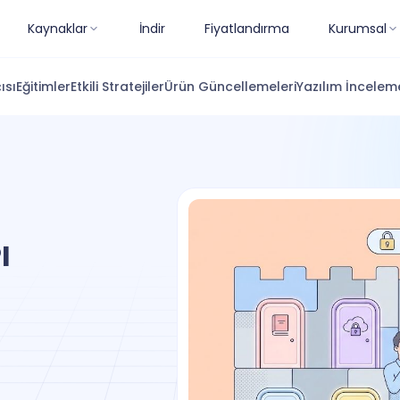
Kaynaklar
İndir
Fiyatlandırma
Kurumsal
ısı
Eğitimler
Etkili Stratejiler
Ürün Güncellemeleri
Yazılım İnceleme
I