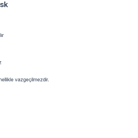
isk
ır
z
nellikle vazgeçilmezdir.