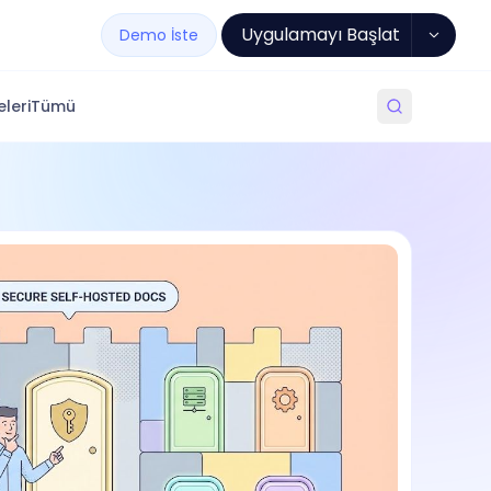
Uygulamayı Başlat
Demo İste
leri
Tümü