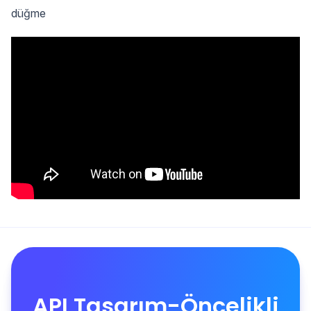
düğme
API Tasarım-Öncelikli