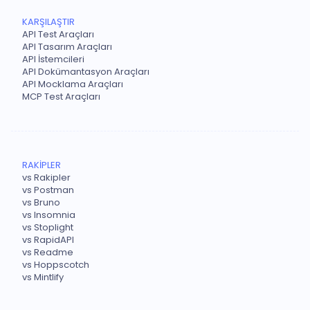
KARŞILAŞTIR
API Test Araçları
API Tasarım Araçları
API İstemcileri
API Dokümantasyon Araçları
API Mocklama Araçları
MCP Test Araçları
RAKİPLER
vs Rakipler
vs Postman
vs Bruno
vs Insomnia
vs Stoplight
vs RapidAPI
vs Readme
vs Hoppscotch
vs Mintlify