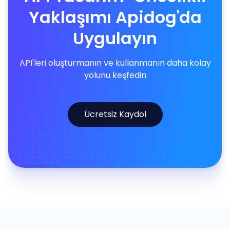
Yaklaşımı Apidog'da
Uygulayın
API'leri oluşturmanın ve kullanmanın daha kolay
yolunu keşfedin
Ücretsiz Kaydol