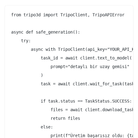
from tripo3d import TripoClient, TripoAPIError

async def safe_generation():

    try:

        async with TripoClient(api_key="YOUR_API_KEY
            task_id = await client.text_to_model(

                prompt="detaylı bir uzay gemisi"

            )

            task = await client.wait_for_task(task_i
            if task.status == TaskStatus.SUCCESS:

                files = await client.download_task_m
                return files

            else:

                print(f"Üretim başarısız oldu: {task