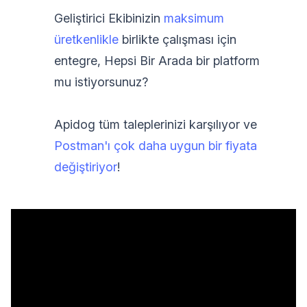
Geliştirici Ekibinizin
maksimum
üretkenlikle
birlikte çalışması için
entegre, Hepsi Bir Arada bir platform
mu istiyorsunuz?
Apidog tüm taleplerinizi karşılıyor ve
Postman'ı çok daha uygun bir fiyata
değiştiriyor
!