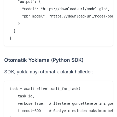
    "output": {

      "model": "https://download-url/model.glb",

      "pbr_model": "https://download-url/model-pbr.g
    }

  }

Otomatik Yoklama (Python SDK)
SDK, yoklamayı otomatik olarak halleder:
task = await client.wait_for_task(

    task_id,

    verbose=True,  # İlerleme güncellemelerini göste
    timeout=300    # Saniye cinsinden maksimum bekle