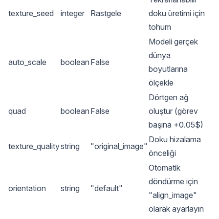
texture_seed
integer
Rastgele
doku üretimi için
tohum
Modeli gerçek
dünya
auto_scale
boolean
False
boyutlarına
ölçekle
Dörtgen ağ
quad
boolean
False
oluştur (görev
başına +0.05$)
Doku hizalama
texture_quality
string
"original_image"
önceliği
Otomatik
döndürme için
orientation
string
"default"
"align_image"
olarak ayarlayın