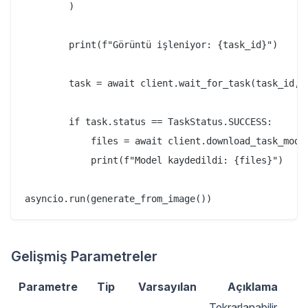
        )

        print(f"Görüntü işleniyor: {task_id}")

        task = await client.wait_for_task(task_id, v
        if task.status == TaskStatus.SUCCESS:

            files = await client.download_task_model
            print(f"Model kaydedildi: {files}")

Gelişmiş Parametreler
Parametre
Tip
Varsayılan
Açıklama
Tekrarlanabilir