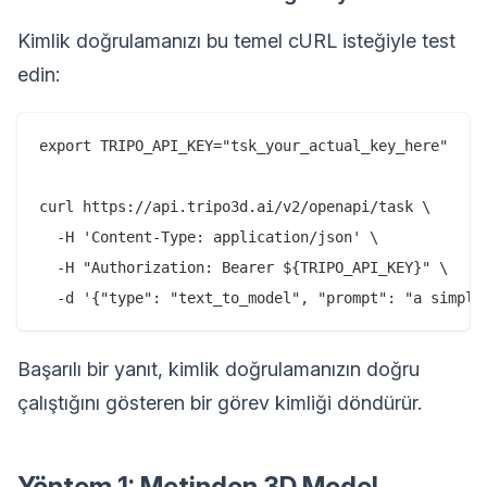
Kimlik doğrulamanızı bu temel cURL isteğiyle test
edin:
export TRIPO_API_KEY="tsk_your_actual_key_here"

curl https://api.tripo3d.ai/v2/openapi/task \

  -H 'Content-Type: application/json' \

  -H "Authorization: Bearer ${TRIPO_API_KEY}" \

Başarılı bir yanıt, kimlik doğrulamanızın doğru
çalıştığını gösteren bir görev kimliği döndürür.
Yöntem 1: Metinden 3D Model