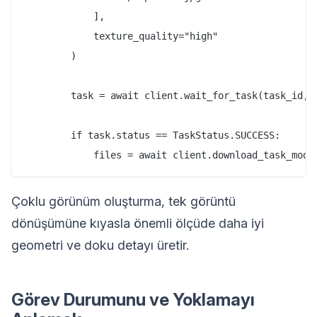
            ],

            texture_quality="high"

        )

        task = await client.wait_for_task(task_id, v
        if task.status == TaskStatus.SUCCESS:

Çoklu görünüm oluşturma, tek görüntü
dönüşümüne kıyasla önemli ölçüde daha iyi
geometri ve doku detayı üretir.
Görev Durumunu ve Yoklamayı