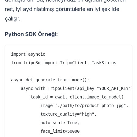
net, iyi aydınlatılmış görüntülerle en iyi şekilde
çalışır.
Python SDK Örneği:
import asyncio

from tripo3d import TripoClient, TaskStatus

async def generate_from_image():

    async with TripoClient(api_key="YOUR_API_KEY") a
        task_id = await client.image_to_model(

            image="./path/to/product-photo.jpg",

            texture_quality="high",

            auto_scale=True,

            face_limit=50000
