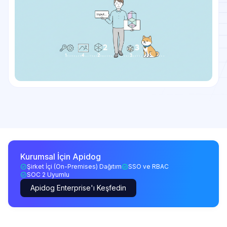
Kurumsal İçin Apidog
Şirket İçi (On-Premises) Dağıtım
SSO ve RBAC
SOC 2 Uyumlu
Apidog Enterprise'ı Keşfedin