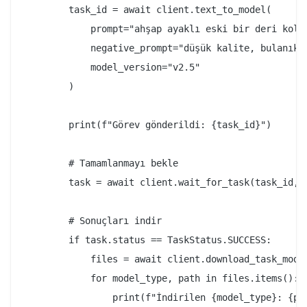
        task_id = await client.text_to_model(

            prompt="ahşap ayaklı eski bir deri koltu
            negative_prompt="düşük kalite, bulanık, 
            model_version="v2.5"

        )

        print(f"Görev gönderildi: {task_id}")

        # Tamamlanmayı bekle

        task = await client.wait_for_task(task_id, v
        # Sonuçları indir

        if task.status == TaskStatus.SUCCESS:

            files = await client.download_task_model
            for model_type, path in files.items():

                print(f"İndirilen {model_type}: {pat