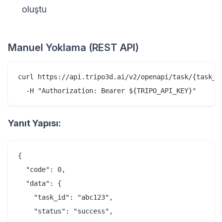
oluştu
Manuel Yoklama (REST API)
curl https://api.tripo3d.ai/v2/openapi/task/{task_id
Yanıt Yapısı:
{

  "code": 0,

  "data": {

    "task_id": "abc123",

    "status": "success",
