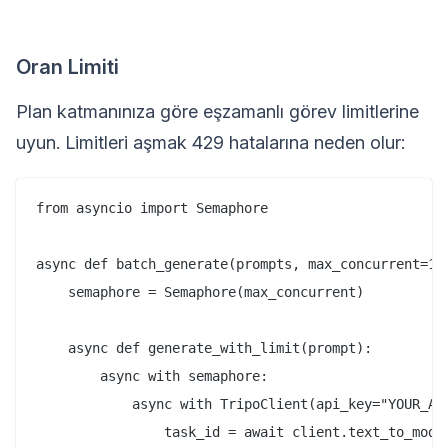
Oran Limiti
Plan katmanınıza göre eşzamanlı görev limitlerine
uyun. Limitleri aşmak 429 hatalarına neden olur:
from asyncio import Semaphore

async def batch_generate(prompts, max_concurrent=10)
    semaphore = Semaphore(max_concurrent)

    async def generate_with_limit(prompt):

        async with semaphore:

            async with TripoClient(api_key="YOUR_API
                task_id = await client.text_to_model