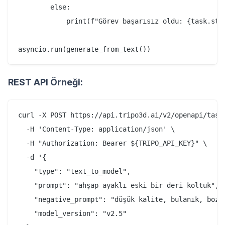
        else:

            print(f"Görev başarısız oldu: {task.stat
REST API Örneği:
curl -X POST https://api.tripo3d.ai/v2/openapi/task 
  -H 'Content-Type: application/json' \

  -H "Authorization: Bearer ${TRIPO_API_KEY}" \

  -d '{

    "type": "text_to_model",

    "prompt": "ahşap ayaklı eski bir deri koltuk",

    "negative_prompt": "düşük kalite, bulanık, bozuk
    "model_version": "v2.5"
