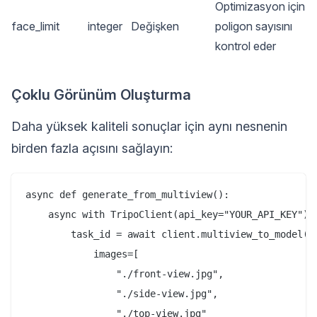
Optimizasyon için
face_limit
integer
Değişken
poligon sayısını
kontrol eder
Çoklu Görünüm Oluşturma
Daha yüksek kaliteli sonuçlar için aynı nesnenin
birden fazla açısını sağlayın:
async def generate_from_multiview():

    async with TripoClient(api_key="YOUR_API_KEY") a
        task_id = await client.multiview_to_model(

            images=[

                "./front-view.jpg",

                "./side-view.jpg",

                "./top-view.jpg"
