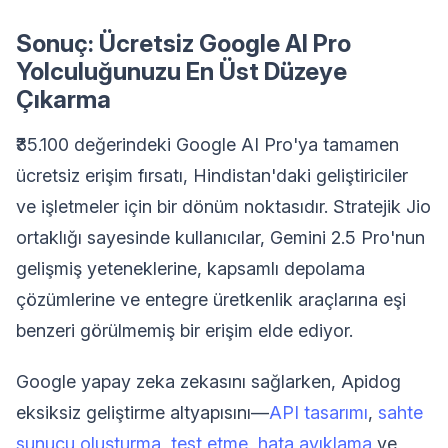
Sonuç: Ücretsiz Google AI Pro
Yolculuğunuzu En Üst Düzeye
Çıkarma
₹35.100 değerindeki Google AI Pro'ya tamamen
ücretsiz erişim fırsatı, Hindistan'daki geliştiriciler
ve işletmeler için bir dönüm noktasıdır. Stratejik Jio
ortaklığı sayesinde kullanıcılar, Gemini 2.5 Pro'nun
gelişmiş yeteneklerine, kapsamlı depolama
çözümlerine ve entegre üretkenlik araçlarına eşi
benzeri görülmemiş bir erişim elde ediyor.
Google yapay zeka zekasını sağlarken, Apidog
eksiksiz geliştirme altyapısını—
API tasarımı
,
sahte
sunucu oluşturma
,
test etme
,
hata ayıklama
ve