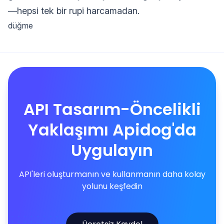
—hepsi tek bir rupi harcamadan.
düğme
API Tasarım-Öncelikli
Yaklaşımı Apidog'da
Uygulayın
API'leri oluşturmanın ve kullanmanın daha kolay
yolunu keşfedin