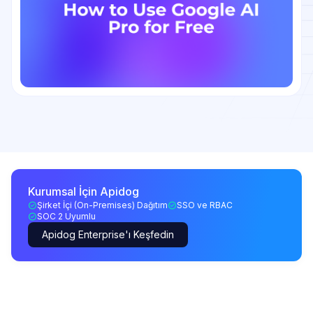
Kurumsal İçin Apidog
Şirket İçi (On-Premises) Dağıtım
SSO ve RBAC
SOC 2 Uyumlu
Apidog Enterprise'ı Keşfedin