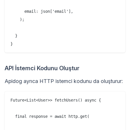
      email: json['email'],

    );

  }

}
API İstemci Kodunu Oluştur
Apidog ayrıca HTTP istemci kodunu da oluşturur:
Future<List<User>> fetchUsers() async {

  final response = await http.get(
