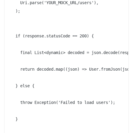
    Uri.parse('YOUR_MOCK_URL/users'),

  );

  if (response.statusCode == 200) {

    final List<dynamic> decoded = json.decode(respon
    return decoded.map((json) => User.fromJson(json)
  } else {

    throw Exception('Failed to load users');

  }
