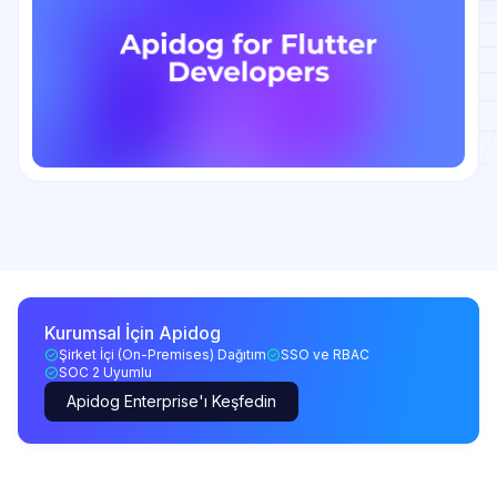
Kurumsal İçin Apidog
Şirket İçi (On-Premises) Dağıtım
SSO ve RBAC
SOC 2 Uyumlu
Apidog Enterprise'ı Keşfedin