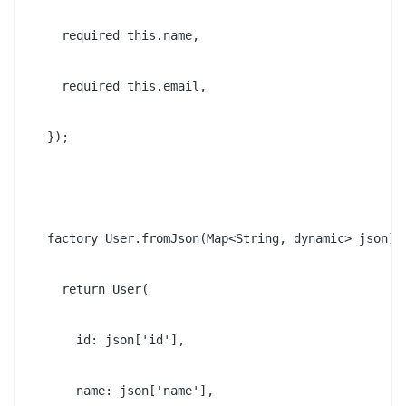
    required this.name,

    required this.email,

  });

  factory User.fromJson(Map<String, dynamic> json) {
    return User(

      id: json['id'],

      name: json['name'],
