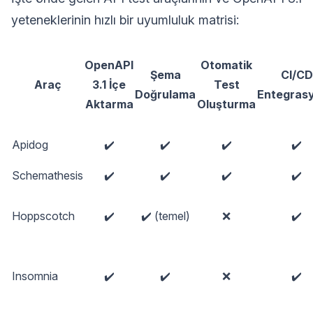
yeteneklerinin hızlı bir uyumluluk matrisi:
OpenAPI
Otomatik
Şema
CI/CD
Araç
3.1 İçe
Test
Doğrulama
Entegras
Aktarma
Oluşturma
Apidog
✔️
✔️
✔️
✔️
Schemathesis
✔️
✔️
✔️
✔️
Hoppscotch
✔️
✔️ (temel)
❌
✔️
Insomnia
✔️
✔️
❌
✔️