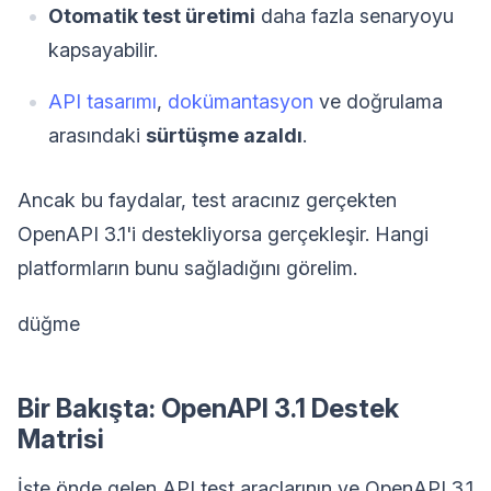
Otomatik test üretimi
daha fazla senaryoyu
kapsayabilir.
API tasarımı
,
dokümantasyon
ve doğrulama
arasındaki
sürtüşme azaldı
.
Ancak bu faydalar, test aracınız gerçekten
OpenAPI 3.1'i destekliyorsa gerçekleşir. Hangi
platformların bunu sağladığını görelim.
düğme
Bir Bakışta: OpenAPI 3.1 Destek
Matrisi
İşte önde gelen API test araçlarının ve OpenAPI 3.1