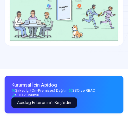
Kurumsal İçin Apidog
Şirket İçi (On-Premises) Dağıtım
SSO ve RBAC
SOC 2 Uyumlu
Apidog Enterprise'ı Keşfedin