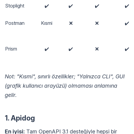
Stoplight
✔️
✔️
✔️
✔️
Postman
Kısmi
❌
❌
✔️
Prism
✔️
✔️
❌
✔️
Not: "Kısmi", sınırlı özellikler; "Yalnızca CLI", GUI
(grafik kullanıcı arayüzü) olmaması anlamına
gelir.
1. Apidog
En iyisi:
Tam OpenAPI 3.1 desteğiyle hepsi bir