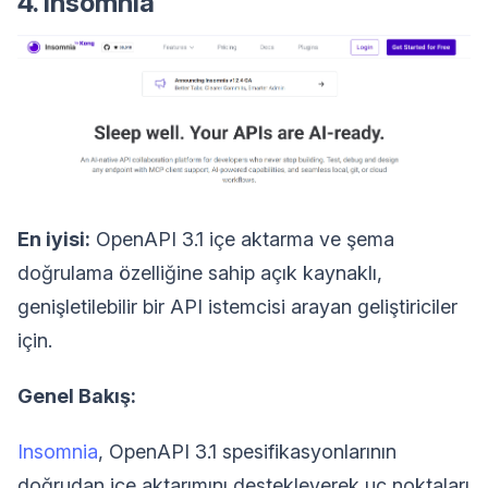
4. Insomnia
En iyisi:
OpenAPI 3.1 içe aktarma ve şema
doğrulama özelliğine sahip açık kaynaklı,
genişletilebilir bir API istemcisi arayan geliştiriciler
için.
Genel Bakış:
Insomnia
, OpenAPI 3.1 spesifikasyonlarının
doğrudan içe aktarımını destekleyerek uç noktaları