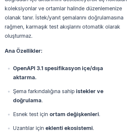
koleksiyonlar ve ortamlar halinde düzenlemenize
olanak tanır. İstek/yanıt şemalarını doğrulamasına
rağmen, karmaşık test akışlarını otomatik olarak
oluşturmaz.
Ana Özellikler:
OpenAPI 3.1 spesifikasyon içe/dışa
aktarma.
Şema farkındalığına sahip
istekler ve
doğrulama
.
Esnek test için
ortam değişkenleri
.
Uzantılar için
eklenti ekosistemi
.