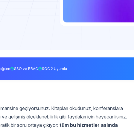
ağıtım
SSO ve RBAC
SOC 2 Uyumlu
 mimarisine geçiyorsunuz. Kitapları okudunuz, konferanslara
i ve gelişmiş ölçeklenebilirlik gibi faydaları için heyecanlısınız.
ratik bir soru ortaya çıkıyor:
tüm bu hizmetler aslında