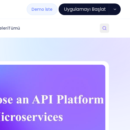
Uygulamayı Başlat
Demo İste
leri
Tümü