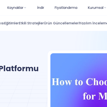
Kaynaklar
İndir
Fiyatlandırma
Kurumsal
ısı
Eğitimler
Etkili Stratejiler
Ürün Güncellemeleri
Yazılım İnceleme
 Platformu