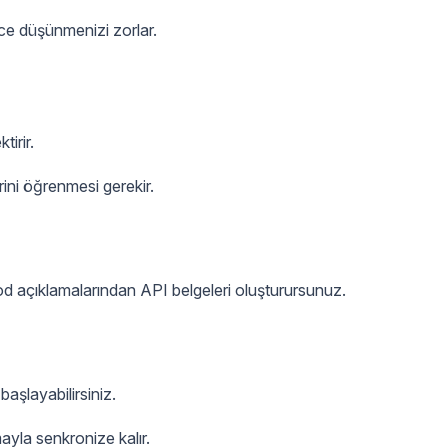
ice düşünmenizi zorlar.
irir.
rini öğrenmesi gerekir.
d açıklamalarından API belgeleri oluşturursunuz.
şlayabilirsiniz.
yla senkronize kalır.