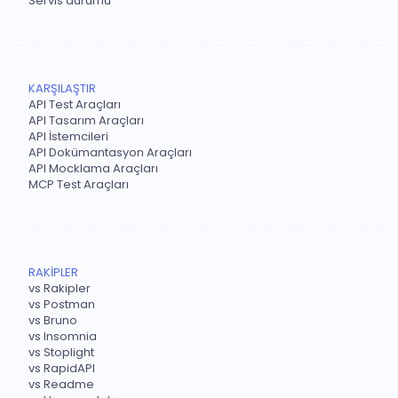
Servis durumu
KARŞILAŞTIR
API Test Araçları
API Tasarım Araçları
API İstemcileri
API Dokümantasyon Araçları
API Mocklama Araçları
MCP Test Araçları
RAKİPLER
vs Rakipler
vs Postman
vs Bruno
vs Insomnia
vs Stoplight
vs RapidAPI
vs Readme