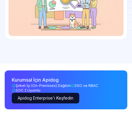
Kurumsal İçin Apidog
Şirket İçi (On-Premises) Dağıtım
SSO ve RBAC
SOC 2 Uyumlu
Apidog Enterprise'ı Keşfedin