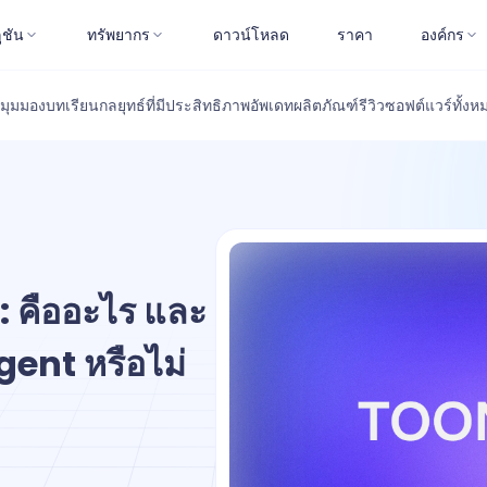
ูชัน
ทรัพยากร
ดาวน์โหลด
ราคา
องค์กร
มุมมอง
บทเรียน
กลยุทธ์ที่มีประสิทธิภาพ
อัพเดทผลิตภัณฑ์
รีวิวซอฟต์แวร์
ทั้งห
 คืออะไร และ
ent หรือไม่