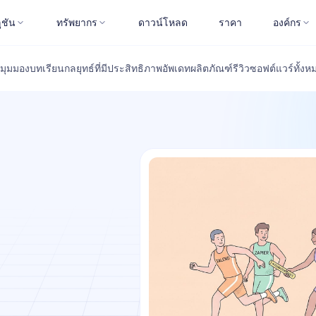
ูชัน
ทรัพยากร
ดาวน์โหลด
ราคา
องค์กร
มุมมอง
บทเรียน
กลยุทธ์ที่มีประสิทธิภาพ
อัพเดทผลิตภัณฑ์
รีวิวซอฟต์แวร์
ทั้งห