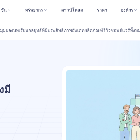
ูชัน
ทรัพยากร
ดาวน์โหลด
ราคา
องค์กร
มุมมอง
บทเรียน
กลยุทธ์ที่มีประสิทธิภาพ
อัพเดทผลิตภัณฑ์
รีวิวซอฟต์แวร์
ทั้งห
งมี