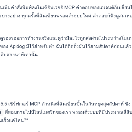
ันเพิ่มคำสั่งพิมพ์ลงในเซิร์ฟเวอร์ MCP คำตอบของเอเจนต์ก็เปลี่ยน
รบางอย่าง ทุกครั้งที่ฉันเขียนพรอมต์ระบบใหม่ คำตอบก็ฟังดูสมเหต
รเปิดดูร่องรอยการทำงานจริงและดูว่ามีอะไรถูกส่งผ่านไประหว่างโมเ
er ของ Apidog มีไว้สำหรับทำ ฉันได้ติดตั้งมันไว้สามสัปดาห์ก่อนแล้ว
ิบสองนาทีเท่านั้น
-5.5 เซิร์ฟเวอร์ MCP ตัวหนึ่งที่ฉันเขียนขึ้นในวันหยุดสุดสัปดาห์ ซึ่ง
ที่สอบถามไปป์ไลน์เมตริกของเรา พรอมต์ระบบที่มีประมาณสี่สิ
)
นเร็วแค่ไหน?”