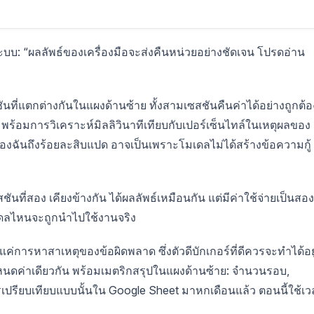
บบ: “ผลลัพธ์ของเครื่องมือจะส่งคืนหน่วยอย่างชัดเจน โปรดอ่าน
ันที่แตกต่างกันในแผงด้านซ้าย ทั้งสามเซสชันคืนค่าได้อย่างถูกต้อ
ร้อมการวิเคราะห์มิลลิวินาทีเทียบกับเปอร์เซ็นไทล์ในเหตุผลของ
ของฉันถึงร้อยละสิบแปด อาจเป็นเพราะโมเดลไม่ได้สร้างข้อความกู้
นที่สอง เคียงข้างกัน ได้ผลลัพธ์เหมือนกัน แต่มีค่าใช้จ่ายเป็นสอง
โมเดลไหนจะถูกนำไปใช้งานจริง
่แค่การหาสาเหตุของข้อผิดพลาด ซึ่งตัวดีบักเกอร์ที่ดีควรจะทำได้อยู
ำหนดค่าเดียวกัน พร้อมเมตริกสรุปในแผงด้านซ้าย: จำนวนรอบ,
เปรียบเทียบแบบนั้นใน Google Sheet มาหกเดือนแล้ว ตอนนี้ใช้เว