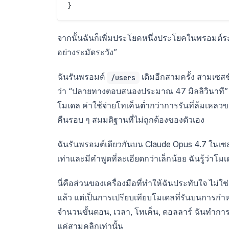
จากนั้นฉันก็เพิ่มประโยคหนึ่งประโยคในพรอมต์ระ
อย่างระมัดระวัง”
ฉันรันพรอมต์
เดิมอีกสามครั้ง สามเซสช
/users
ว่า “ปลายทางตอบสนองประมาณ 47 มิลลิวินาที” พ
โมเดล ค่าใช้จ่ายโทเค็นต่ำกว่าการรันที่ล้มเหลว
คืนรอบ ๆ สมมติฐานที่ไม่ถูกต้องของตัวเอง
ฉันรันพรอมต์เดียวกันบน Claude Opus 4.7 ในเซสชั
เท่าและมีคำพูดที่ละเอียดกว่าเล็กน้อย ฉันรู้ว่า
นี่คือส่วนของเครื่องมือที่ทำให้ฉันประทับใจ ไม่ใช
แล้ว แต่เป็นการเปรียบเทียบโมเดลที่รันบนการก
จำนวนขั้นตอน, เวลา, โทเค็น, ดอลลาร์ ฉันทำการ
แค่สามคลิกเท่านั้น