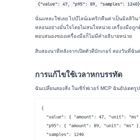
{"value": 47, "p95": 89, "samples": 1240}
นั่นแหละใช่เลย ไปป์ไลน์เมตริกคืนค่าเป็นมิลลิวิ
หลอนอย่างมั่นใจโดยไม่สนใจหน่วย เครื่องมือถูก
ตอบสนองของเครื่องมือก็ไม่มีคำอธิบายหน่วย
สิบสองนาทีหลังจากเปิดตัวดีบักเกอร์ สองวันที่ฉ
การแก้ไขใช้เวลาหกบรรทัด
ฉันเปลี่ยนสองสิ่ง ในเซิร์ฟเวอร์ MCP ฉันอัปเดต
{

  "value": { "amount": 47, "unit": "ms" 
  "p95": { "amount": 89, "unit": "ms" },
  "samples": 1240
