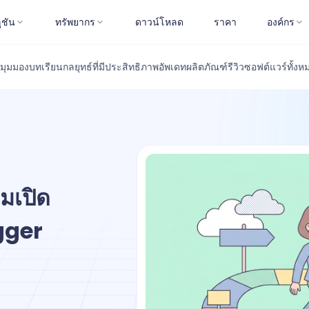
ูชัน
ทรัพยากร
ดาวน์โหลด
ราคา
องค์กร
มุมมอง
บทเรียน
กลยุทธ์ที่มีประสิทธิภาพ
อัพเดทผลิตภัณฑ์
รีวิวซอฟต์แวร์
ทั้งห
มเปิด
gger