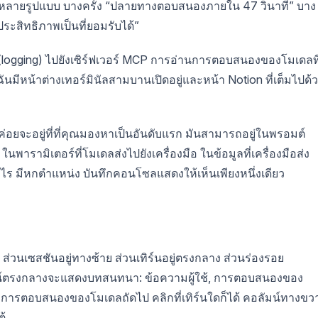
งในหลายรูปแบบ บางครั้ง “ปลายทางตอบสนองภายใน 47 วินาที” บาง
“ประสิทธิภาพเป็นที่ยอมรับได้”
ูล (logging) ไปยังเซิร์ฟเวอร์ MCP การอ่านการตอบสนองของโมเดลท
มีหน้าต่างเทอร์มินัลสามบานเปิดอยู่และหน้า Notion ที่เต็มไปด้
ไม่ค่อยจะอยู่ที่ที่คุณมองหาเป็นอันดับแรก มันสามารถอยู่ในพรอมต์
รามิเตอร์ที่โมเดลส่งไปยังเครื่องมือ ในข้อมูลที่เครื่องมือส่ง
งไร มีหกตำแหน่ง บันทึกคอนโซลแสดงให้เห็นเพียงหนึ่งเดียว
ส่วนเซสชันอยู่ทางซ้าย ส่วนเทิร์นอยู่ตรงกลาง ส่วนร่องรอย
ลัมน์ตรงกลางจะแสดงบทสนทนา: ข้อความผู้ใช้, การตอบสนองของ
ือ, การตอบสนองของโมเดลถัดไป คลิกที่เทิร์นใดก็ได้ คอลัมน์ทางขว
ต้