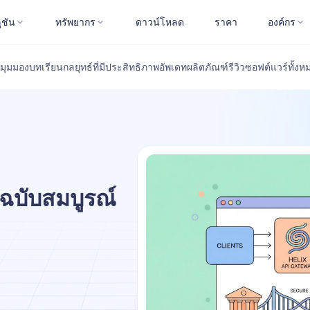
ูชัน
ทรัพยากร
ดาวน์โหลด
ราคา
องค์กร
มุมมอง
บทเรียน
กลยุทธ์ที่มีประสิทธิภาพ
อัพเดทผลิตภัณฑ์
รีวิวซอฟต์แวร์
ทั้งห
อฉบับสมบูรณ์