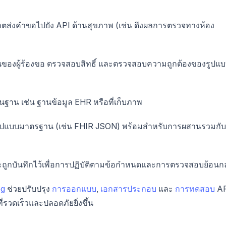
ุญาตส่งคำขอไปยัง API ด้านสุขภาพ (เช่น ดึงผลการตรวจทางห้อง
นของผู้ร้องขอ ตรวจสอบสิทธิ์ และตรวจสอบความถูกต้องของรูปแ
ฐาน เช่น ฐานข้อมูล EHR หรือที่เก็บภาพ
นรูปแบบมาตรฐาน (เช่น FHIR JSON) พร้อมสำหรับการผสานรวมกับ
ูกบันทึกไว้เพื่อการปฏิบัติตามข้อกำหนดและการตรวจสอบย้อนกล
og
ช่วยปรับปรุง
การออกแบบ
,
เอกสารประกอบ
และ
การทดสอบ
AP
รวดเร็วและปลอดภัยยิ่งขึ้น