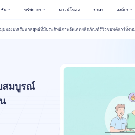
ูชัน
ทรัพยากร
ดาวน์โหลด
ราคา
องค์กร
มุมมอง
บทเรียน
กลยุทธ์ที่มีประสิทธิภาพ
อัพเดทผลิตภัณฑ์
รีวิวซอฟต์แวร์
ทั้งห
บสมบูรณ์
่น