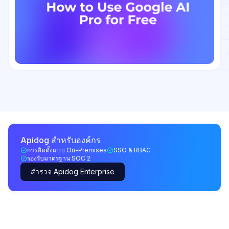
Apidog สำหรับองค์กร
การติดตั้งแบบ On-Premises
SSO & RBAC
รองรับมาตรฐาน SOC 2
สำรวจ Apidog Enterprise