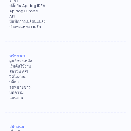
ราคา
ปลั๊กอิน Apidog IDEA
Apidog Europe
API
บันทึกการเปลี่ยนแปลง
กำแพงแห่งความรัก
ทรัพยากร
ศูนย์ช่วยเหลือ
เริ่มต้นใช้งาน
สถาบัน API
วิดีโอสอน
บล็อก
จดหมายข่าว
บทความ
แผนงาน
สนับสนุน