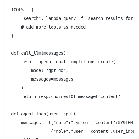
TOOLS = {

    "search": lambda query: f"[search results for: {
    # add more tools as needed

}

def call_llm(messages):

    resp = openai.chat.completions.create(

        model="gpt-4o",

        messages=messages

    )

    return resp.choices[0].message["content"]

def agent_loop(user_input):

    messages = [{"role":"system","content":SYSTEM_PR
                {"role":"user","content":user_input}