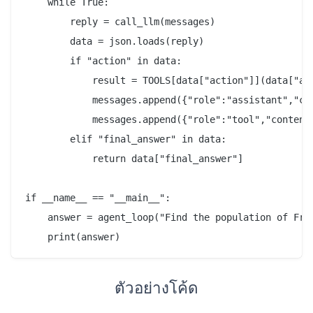
    while True:

        reply = call_llm(messages)

        data = json.loads(reply)

        if "action" in data:

            result = TOOLS[data["action"]](data["act
            messages.append({"role":"assistant","con
            messages.append({"role":"tool","content"
        elif "final_answer" in data:

            return data["final_answer"]

if __name__ == "__main__":

    answer = agent_loop("Find the population of Fran
ตัวอย่างโค้ด