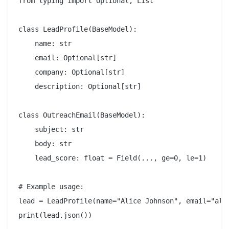
from typing import Optional, List

class LeadProfile(BaseModel):

    name: str

    email: Optional[str]

    company: Optional[str]

    description: Optional[str]

class OutreachEmail(BaseModel):

    subject: str

    body: str

    lead_score: float = Field(..., ge=0, le=1)

# Example usage:

lead = LeadProfile(name="Alice Johnson", email="alic
print(lead.json())