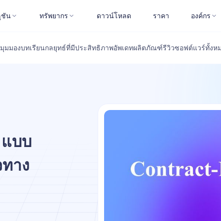
ูชัน
ทรัพยากร
ดาวน์โหลด
ราคา
องค์กร
มุมมอง
บทเรียน
กลยุทธ์ที่มีประสิทธิภาพ
อัพเดทผลิตภัณฑ์
รีวิวซอฟต์แวร์
ทั้งห
I แบบ
วทาง