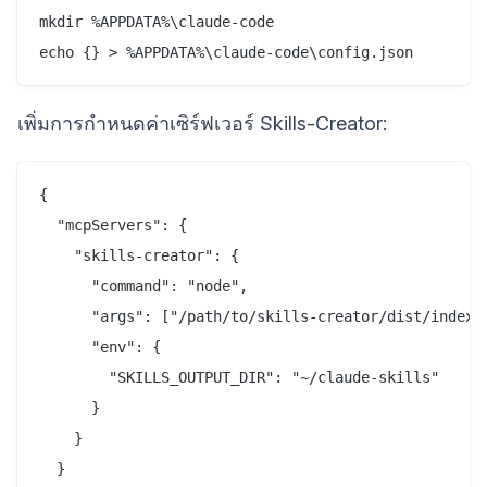
mkdir %APPDATA%\claude-code

เพิ่มการกำหนดค่าเซิร์ฟเวอร์ Skills-Creator:
{

  "mcpServers": {

    "skills-creator": {

      "command": "node",

      "args": ["/path/to/skills-creator/dist/index.j
      "env": {

        "SKILLS_OUTPUT_DIR": "~/claude-skills"

      }

    }

  }
