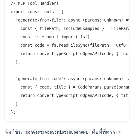
// MCP Tool Handlers

export const tools = {

  'generate-from-file': async (params: unknown) => {
    const { filePath, includeExamples } = FileParams
    const fs = await import('fs');

    const code = fs.readFileSync(filePath, 'utf8');

    return convertTypeScriptToOpenAPI(code, { includ
  },

  'generate-from-code': async (params: unknown) => {
    const { code, title } = CodeParams.parse(params)
    return convertTypeScriptToOpenAPI(code, { title 
  }

ฟังก์ชัน
คือที่ที่ตรรกะ
convertTypeScriptToOpenAPI