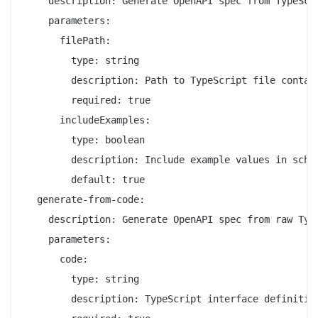
    description: Generate OpenAPI spec from TypeScri
    parameters:

      filePath:

        type: string

        description: Path to TypeScript file contain
        required: true

      includeExamples:

        type: boolean

        description: Include example values in schem
        default: true

  generate-from-code:

    description: Generate OpenAPI spec from raw Type
    parameters:

      code:

        type: string

        description: TypeScript interface definition