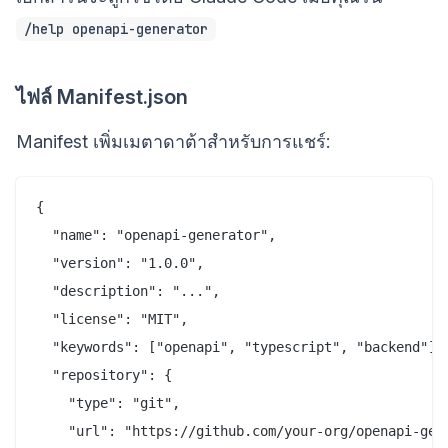
/help openapi-generator
ไฟล์ Manifest.json
Manifest เพิ่มเมตาดาต้าสำหรับการแชร์:
{

  "name": "openapi-generator",

  "version": "1.0.0",

  "description": "...",

  "license": "MIT",

  "keywords": ["openapi", "typescript", "backend"],

  "repository": {

    "type": "git",

    "url": "https://github.com/your-org/openapi-gene