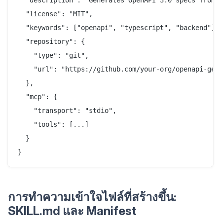
  "description": "Generates OpenAPI 3.0 specs from T
  "license": "MIT",

  "keywords": ["openapi", "typescript", "backend"],

  "repository": {

    "type": "git",

    "url": "https://github.com/your-org/openapi-gene
  },

  "mcp": {

    "transport": "stdio",

    "tools": [...]

  }

การทำความเข้าใจไฟล์ที่สร้างขึ้น:
SKILL.md และ Manifest