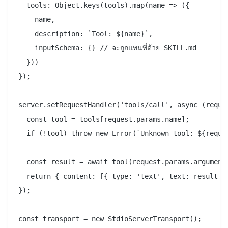
  tools: Object.keys(tools).map(name => ({

    name,

    description: `Tool: ${name}`,

    inputSchema: {} // จะถูกแทนที่ด้วย SKILL.md

  }))

});

server.setRequestHandler('tools/call', async (reques
  const tool = tools[request.params.name];

  if (!tool) throw new Error(`Unknown tool: ${reques
  const result = await tool(request.params.arguments
  return { content: [{ type: 'text', text: result }]
});

const transport = new StdioServerTransport();
