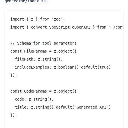
:
generator/index.ts
import { z } from 'zod';

import { convertTypeScriptToOpenAPI } from './conver
// Schema for tool parameters

const FileParams = z.object({

  filePath: z.string(),

  includeExamples: z.boolean().default(true)

});

const CodeParams = z.object({

  code: z.string(),

  title: z.string().default("Generated API")

});
