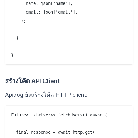
      name: json['name'],

      email: json['email'],

    );

  }

}
สร้างโค้ด API Client
Apidog ยังสร้างโค้ด HTTP client:
Future<List<User>> fetchUsers() async {

  final response = await http.get(
