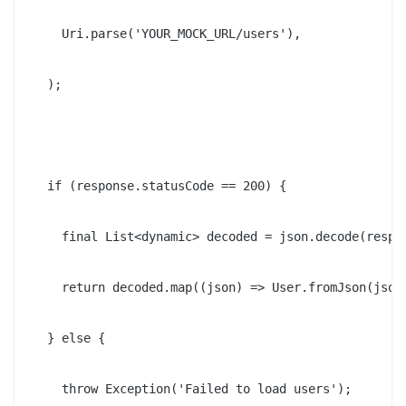
    Uri.parse('YOUR_MOCK_URL/users'),

  );

  if (response.statusCode == 200) {

    final List<dynamic> decoded = json.decode(respon
    return decoded.map((json) => User.fromJson(json)
  } else {

    throw Exception('Failed to load users');
