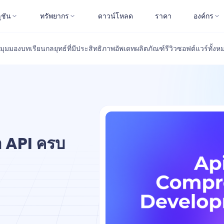
ูชัน
ทรัพยากร
ดาวน์โหลด
ราคา
องค์กร
มุมมอง
บทเรียน
กลยุทธ์ที่มีประสิทธิภาพ
อัพเดทผลิตภัณฑ์
รีวิวซอฟต์แวร์
ทั้งห
 API ครบ