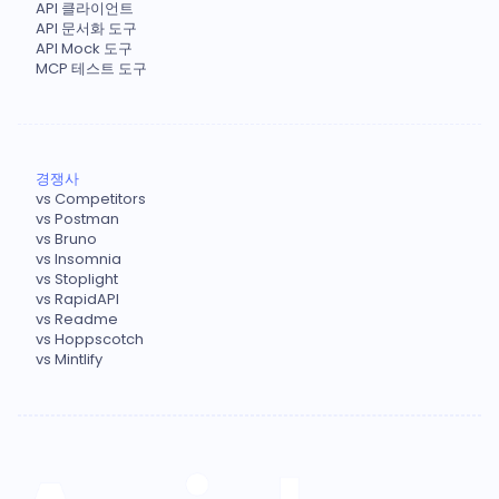
API 클라이언트
API 문서화 도구
API Mock 도구
MCP 테스트 도구
경쟁사
vs Competitors
vs Postman
vs Bruno
vs Insomnia
vs Stoplight
vs RapidAPI
vs Readme
vs Hoppscotch
vs Mintlify