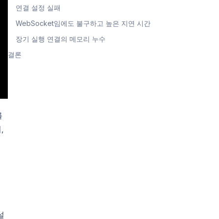
연결 설정 실패
WebSocket임에도 불구하고 높은 지연 시간
장기 실행 연결의 메모리 누수
결론
를
,
니
설