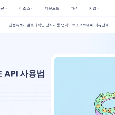
루션
리소스
다운로드
가격
기업
관점
튜토리얼
효과적인 전략
제품 업데이트
소프트웨어 리뷰
전체
드 API 사용법