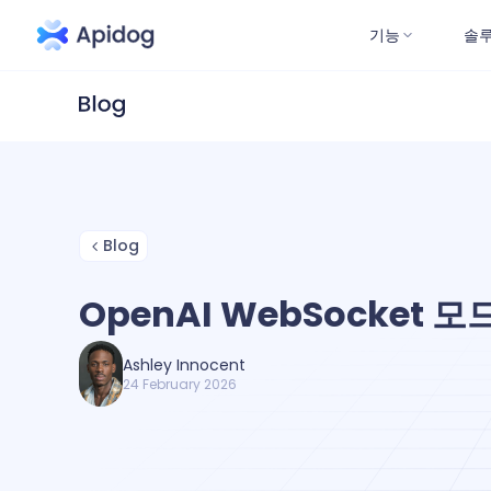
기능
솔
Blog
OpenAI WebSocket 모
Ashley Innocent
24 February 2026