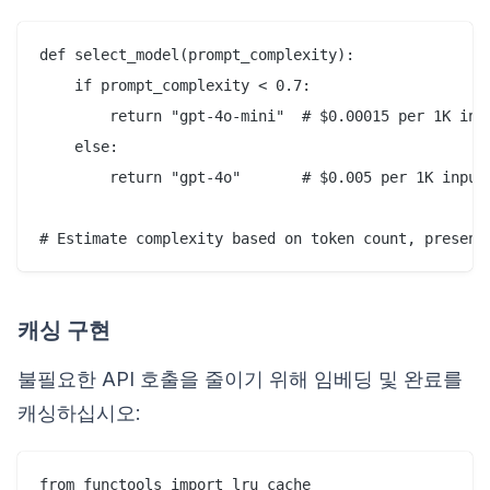
def select_model(prompt_complexity):

    if prompt_complexity < 0.7:

        return "gpt-4o-mini"  # $0.00015 per 1K inpu
    else:

        return "gpt-4o"       # $0.005 per 1K input 
캐싱 구현
불필요한 API 호출을 줄이기 위해 임베딩 및 완료를
캐싱하십시오:
from functools import lru_cache
