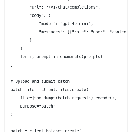
        "url": "/v1/chat/completions",

        "body": {

            "model": "gpt-4o-mini",

            "messages": [{"role": "user", "content":
        }

    }

    for i, prompt in enumerate(prompts)

]

# Upload and submit batch

batch_file = client.files.create(

    file=json.dumps(batch_requests).encode(),

    purpose="batch"

)

batch = client.batches.create(
