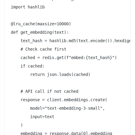
import hashlib

@lru_cache(maxsize=10000)

def get_embedding(text):

    text_hash = hashlib.md5(text.encode()).hexdigest
    # Check cache first

    cached = redis.get(f"embed:{text_hash}")

    if cached:

        return json.loads(cached)

    # API call if not cached

    response = client.embeddings.create(

        model="text-embedding-3-small",

        input=text

    )

    embedding = response.data[0].embedding
