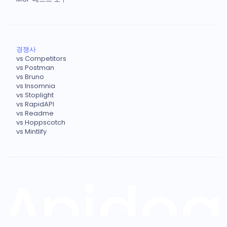
경쟁사
vs Competitors
vs Postman
vs Bruno
vs Insomnia
vs Stoplight
vs RapidAPI
vs Readme
vs Hoppscotch
vs Mintlify